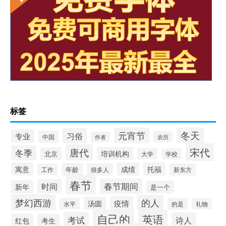
标签
冬天
元宵节
习俗
专业
中国
农历
作者
宋代
唐代
冬季
培训机构
北京
大学
学校
寓意
成绩
托福
年龄
工作
很多人
新东方
春节
春节期间
时间
新年
是一个
梦幻西游
的人
疫情
汤圆
水平
的是
礼物
自己的
英语
考试
诗人
红包
考生