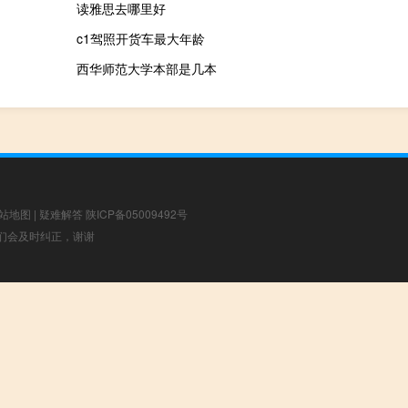
读雅思去哪里好
c1驾照开货车最大年龄
西华师范大学本部是几本
站地图
|
疑难解答
陕ICP备05009492号
，我们会及时纠正，谢谢