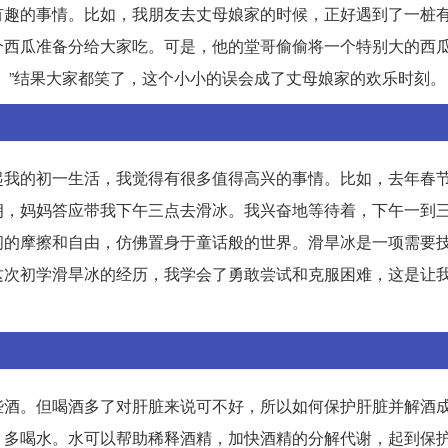
有趣的事情。比如，我朋友去丈母娘家的时候，正好遇到了一桩
个西瓜准备分给大家吃。可是，他的堂哥偷偷将一个特别大的西
。”结果大家都笑了，这个小小的误会成了丈母娘家的欢乐时刻。
起我的初一生活，我觉得有很多值得高兴的事情。比如，去年春
朗，妈妈答应带我下午三点去滑冰。我兴奋地等待着，下午一到
间的摩擦和自由，仿佛置身于童话般的世界。滑旱冰是一项需要
这次初学滑旱冰的经历，我学会了勇敢尝试和克服困难，这是让
些酒。但喝酒多了对肝脏来说可不好，所以如何保护肝脏并解酒
，多喝水。水可以帮助稀释酒精，加快酒精的分解代谢，起到保