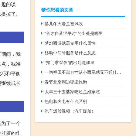
有趣的误
猜你想看的文章
瓜换掉了。
婴儿冬天老是被风吹
“长才自昔恨平时”的出处是哪里
梦幻西游武器专用什么属性
移动中间号服务是什么意思
节期间，我
“扣门求采录”的出处是哪里
三点，我准
一切福田不离方寸从心而觅感无不通什么意思
技巧和平衡
春节北京周边哪里旅游
我继续成长
大年三十去婆家吃还是娘家吃
热电和火电有什么区别
汽车爆胎视频（汽车爆胎）
成为了一个
护肝脏的作