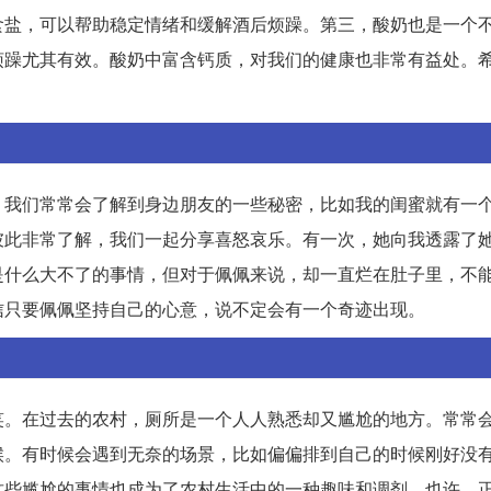
食盐，可以帮助稳定情绪和缓解酒后烦躁。第三，酸奶也是一个
烦躁尤其有效。酸奶中富含钙质，对我们的健康也非常有益处。
，我们常常会了解到身边朋友的一些秘密，比如我的闺蜜就有一
彼此非常了解，我们一起分享喜怒哀乐。有一次，她向我透露了
是什么大不了的事情，但对于佩佩来说，却一直烂在肚子里，不
信只要佩佩坚持自己的心意，说不定会有一个奇迹出现。
笑。在过去的农村，厕所是一个人人熟悉却又尴尬的地方。常常
候。有时候会遇到无奈的场景，比如偏偏排到自己的时候刚好没
这些尴尬的事情也成为了农村生活中的一种趣味和调剂。也许，