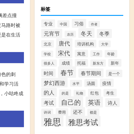
标签
辆差点撞
习俗
专业
中国
过马路时被
作者
冬天
元宵节
冬季
更是在生活
农历
唐代
培训机构
北京
大学
宋代
寓意
年龄
工作
学校
成绩
托福
新年
很多人
新东方
春节
春节期间
时间
粉色的刺
是一个
梦幻西游
疫情
和学习活
汤圆
水平
的人
，小咕咚成
红包
考生
的是
礼物
自己的
英语
考试
诗人
还不
费用
诗词
都是
雅思
雅思考试