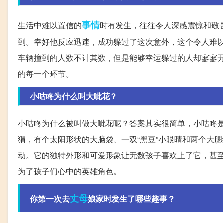
事情
生活中难以置信的
时有发生，往往令人深感震惊和敬
到。幸好他反应迅速，成功躲过了这次意外，这个令人难
车辆撞到的人数不计其数，但是能够幸运躲过的人却寥寥
的每一个环节。
小咕咚为什么叫大呲花？
小咕咚为什么被叫做大呲花呢？答案其实很简单，小咕咚
猬，有个太阳形状的大脑袋、一双“黑豆”小眼睛和两个大
动。它的独特外形和可爱形象让无数孩子喜欢上了它，甚至
为了孩子们心中的英雄角色。
丈母
你第一次去
娘家时发生了哪些趣事？