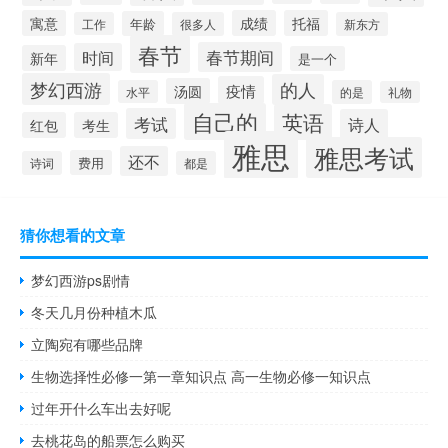
寓意
成绩
托福
年龄
工作
很多人
新东方
春节
春节期间
时间
新年
是一个
梦幻西游
的人
疫情
汤圆
水平
的是
礼物
自己的
英语
考试
诗人
红包
考生
雅思
雅思考试
还不
费用
诗词
都是
猜你想看的文章
梦幻西游ps剧情
冬天几月份种植木瓜
立陶宛有哪些品牌
生物选择性必修一第一章知识点 高一生物必修一知识点
过年开什么车出去好呢
去桃花岛的船票怎么购买