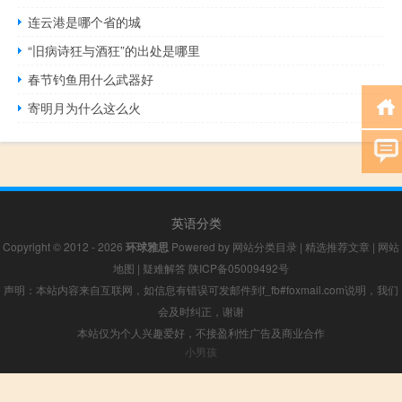
连云港是哪个省的城
“旧病诗狂与酒狂”的出处是哪里
春节钓鱼用什么武器好
寄明月为什么这么火
英语分类
Copyright © 2012 - 2026
环球雅思
Powered by
网站分类目录
|
精选推荐文章
|
网站
地图
|
疑难解答
陕ICP备05009492号
声明：本站内容来自互联网，如信息有错误可发邮件到f_fb#foxmail.com说明，我们
会及时纠正，谢谢
本站仅为个人兴趣爱好，不接盈利性广告及商业合作
小男孩