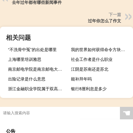
去年过年都有哪些新闻事件
下一篇
过年你怎么了作文
相关问题
“不洗骨中冤”的出处是哪里
我的世界如何获得命令方块简单指令（我的世界如何获得命令方块）
上海哪里培训雅思
社会工作者是什么职业
南京邮电学院是南京邮电大学吗 南京理工大学继续教育学院
江阴是苏南还是苏北
出险记录是什么意思
能补拜年吗
浙江金融职业学院属于双高计划院校吗
银行8厘利息是多少
☚
公告