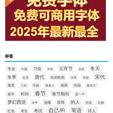
标签
冬天
元宵节
习俗
专业
中国
农历
作者
宋代
唐代
冬季
培训机构
北京
大学
学校
寓意
成绩
托福
年龄
工作
很多人
新东方
春节
春节期间
时间
新年
是一个
梦幻西游
的人
疫情
汤圆
水平
的是
礼物
自己的
英语
考试
诗人
红包
考生