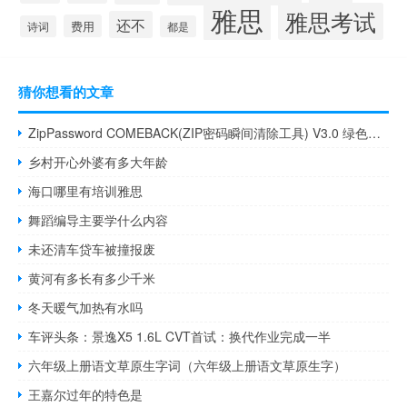
雅思
雅思考试
还不
费用
诗词
都是
猜你想看的文章
ZipPassword COMEBACK(ZIP密码瞬间清除工具) V3.0 绿色版（ZipPassword COMEBACK(ZIP密码瞬间清除工具) V3.0 绿色版功能简介）
乡村开心外婆有多大年龄
海口哪里有培训雅思
舞蹈编导主要学什么内容
未还清车贷车被撞报废
黄河有多长有多少千米
冬天暖气加热有水吗
车评头条：景逸X5 1.6L CVT首试：换代作业完成一半
六年级上册语文草原生字词（六年级上册语文草原生字）
王嘉尔过年的特色是