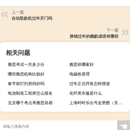
上一篇
自动取款机过年开门吗
下一篇
挣钱过年的幽默成语有哪些
相关问题
雅思考试一共多少分
雅思班哪家好
哪些雅思机构比较好
电磁铁原理
春节前打扫房间好吗
过年正北拜鱼怎样摆放
电池制造工程师怎么报名
化纤类衣服是什么
北京哪个考点考雅思容易
上海时时乐出号走势图（关于上海时时乐出号走势图的介绍）
☚