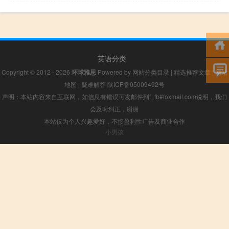
英语分类
Copyright © 2012 - 2026
环球雅思
Powered by
网站分类目录
|
精选推荐文章
|
网站
地图
|
疑难解答
陕ICP备05009492号
声明：本站内容来自互联网，如信息有错误可发邮件到f_fb#foxmail.com说明，我们
会及时纠正，谢谢
本站仅为个人兴趣爱好，不接盈利性广告及商业合作
小男孩