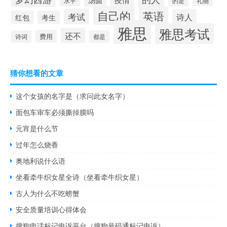
水平
的是
礼物
自己的
英语
考试
诗人
红包
考生
雅思
雅思考试
还不
费用
诗词
都是
猜你想看的文章
这个女孩的名字是（求问此女名字）
面包车审车必须撕掉膜吗
元宵是什么节
过年怎么烧香
奥地利说什么语
坐看牵牛织女星全诗（坐看牵牛织女星）
古人为什么不吃螃蟹
安全质量培训心得体会
搜狗电话标记申诉平台（搜狗号码通标记申诉）