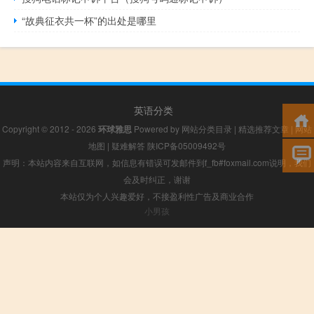
“故典征衣共一杯”的出处是哪里
英语分类
Copyright © 2012 - 2026
环球雅思
Powered by
网站分类目录
|
精选推荐文章
|
网站
地图
|
疑难解答
陕ICP备05009492号
声明：本站内容来自互联网，如信息有错误可发邮件到f_fb#foxmail.com说明，我们
会及时纠正，谢谢
本站仅为个人兴趣爱好，不接盈利性广告及商业合作
小男孩