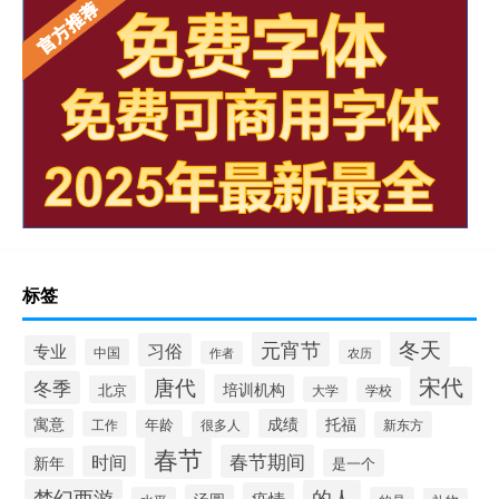
标签
冬天
元宵节
习俗
专业
中国
农历
作者
宋代
唐代
冬季
培训机构
北京
大学
学校
寓意
成绩
托福
年龄
工作
很多人
新东方
春节
春节期间
时间
新年
是一个
梦幻西游
的人
疫情
汤圆