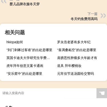
婴儿品牌衣服冬天穿
下一篇
冬天钓鱼费用高吗
相关问题
hkicpa如何
罗永浩老婆有多大年纪
“到门剥啄过客谁”的出处是哪里
“蚕凋桑柘空”的出处是哪里
英国卡迪夫大学研究生学费一年多少
肩膀恶性肿瘤多大年龄才有
虎年拜年创意文案卡通画
道具 拜年樱桃妆
“安乐窝中”的出处是哪里
元宵佳节送汤圆给交警吗
☚