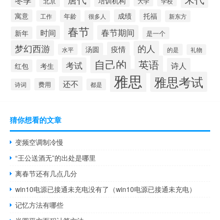
培训机构
北京
大学
学校
寓意
成绩
托福
年龄
工作
很多人
新东方
春节
春节期间
时间
新年
是一个
梦幻西游
的人
疫情
汤圆
水平
的是
礼物
自己的
英语
考试
诗人
红包
考生
雅思
雅思考试
还不
费用
诗词
都是
猜你想看的文章
变频空调制冷慢
“王公送酒无”的出处是哪里
离春节还有几点几分
win10电源已接通未充电没有了（win10电源已接通未充电）
记忆方法有哪些