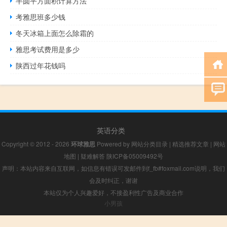
半圆平方面积计算方法
考雅思班多少钱
冬天冰箱上面怎么除霜的
雅思考试费用是多少
陕西过年花钱吗
英语分类
Copyright © 2012 - 2026
环球雅思
Powered by
网站分类目录
|
精选推荐文章
|
网站
地图
|
疑难解答
陕ICP备05009492号
声明：本站内容来自互联网，如信息有错误可发邮件到f_fb#foxmail.com说明，我们
会及时纠正，谢谢
本站仅为个人兴趣爱好，不接盈利性广告及商业合作
小男孩