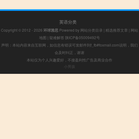
英语分类
Copyright © 2012 - 2026
环球雅思
Powered by
网站分类目录
|
精选推荐文章
|
网站
地图
|
疑难解答
陕ICP备05009492号
声明：本站内容来自互联网，如信息有错误可发邮件到f_fb#foxmail.com说明，我们
会及时纠正，谢谢
本站仅为个人兴趣爱好，不接盈利性广告及商业合作
小男孩