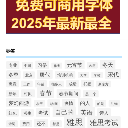
标签
冬天
元宵节
习俗
专业
中国
农历
作者
宋代
唐代
冬季
培训机构
北京
大学
学校
寓意
成绩
托福
年龄
工作
很多人
新东方
春节
春节期间
时间
新年
是一个
梦幻西游
的人
疫情
汤圆
水平
的是
礼物
自己的
英语
考试
诗人
红包
考生
雅思
雅思考试
还不
费用
诗词
都是