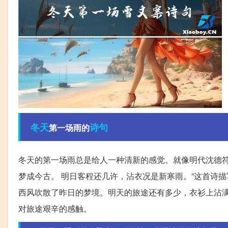
冬天
诗句
第一场雨的
冬天的第一场雨总是给人一种清新的感觉。就像明代沈德符
梦成今古。 明日客程还几许，沾衣况是新寒雨。”这首诗
西风吹散了昨日的梦境。明天的旅途还有多少，衣衫上沾满
对旅途艰辛的感触。