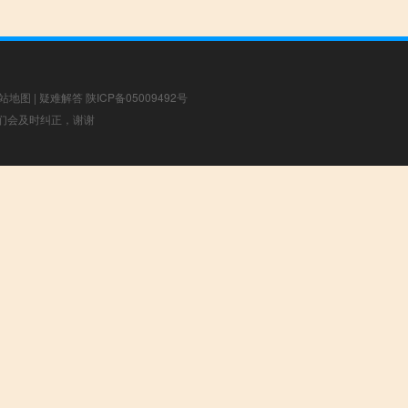
站地图
|
疑难解答
陕ICP备05009492号
，我们会及时纠正，谢谢