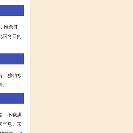
，惟余莽
北国冬日的
翁，独钓寒
情。
松，不觉满
天气息。宋