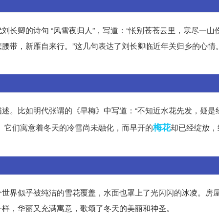
刘长卿的诗句 “风雪夜归人”，写道：“怅别苍苍云里，寒尽一山
腰带，新雁自来行。”这几句表达了刘长卿临近年关归乡的心情
述。比如明代张谓的《早梅》中写道：“不知近水花先发，疑是
梅花
。它们寓意着冬天的冷雪尚未融化，而早开的
却已经绽放，
个世界似乎被纯洁的雪花覆盖，水面也罩上了光闪闪的冰凌。房
一样，华丽又充满寓意，歌颂了冬天的美丽和神圣。