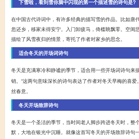
下雪啦，看到雪你脑中闪现的第一个描述雪的诗句是?
在中国古代诗词中，有许多经典的描写雪的作品。比如唐代
忽还乡，移家未得安宁。入门卸疲马，倚槛眺飘零。空闺悲
描绘了风雪夜归的情景，寄托了作者对家乡的思念。
适合冬天的开场词诗句
冬天是充满寒冷和静谧的季节，适合用一些开场词诗句来描
销。”这两句意味深长的诗句表达了作者对冬天早梅的喜爱
丝春意。
冬天开场致辞诗句
冬天是一个圣洁的季节，当时间老人脚步跨进冬天时，整
默，大地在银光中沉睡。就像这首写冬天的开场致辞诗句