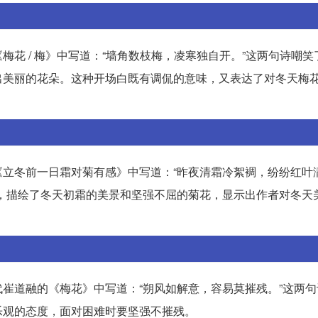
花 / 梅》中写道：“墙角数枝梅，凌寒独自开。”这两句诗嘲笑
出美丽的花朵。这种开场白既有调侃的意味，又表达了对冬天梅
立冬前一日霜对菊有感》中写道：“昨夜清霜冷絮裯，纷纷红叶
，描绘了冬天初霜的美景和坚强不屈的菊花，显示出作者对冬天
崔道融的《梅花》中写道：“朔风如解意，容易莫摧残。”这两句
乐观的态度，面对困难时要坚强不摧残。