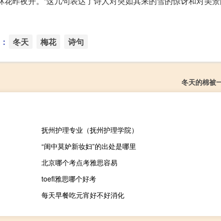
林花昨夜开。”这几句表达了诗人对突如其来的雪的惊讶和对美景
：
冬天
梅花
诗句
冬天的棉被
抚州护理专业（抚州护理学院）
“闺中莫妒新妆妇”的出处是哪里
北京哪个考点考雅思容易
toefl雅思哪个好考
每天早餐吃元宵好不好消化