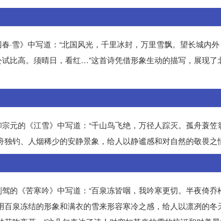
春·雪》中写道：“北国风光，千里冰封，万里雪飘。望长城内外
试比高。须晴日，看红…”这首诗凭借形象生动的描写，展现了
宗元的《江雪》中写道：“千山鸟飞绝，万径人踪灭。孤舟蓑笠
舟独钓、人烟稀少的安静景象，给人以静谧感和对自然的敬畏之
驾的《苦寒吟》中写道：“百泉冻皆咽，我吟寒更切。半夜倚乔
用百泉冻结的形象和满衣的雪来形容寒冷之感，给人以凛冽的冬