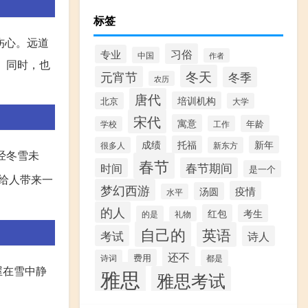
标签
伤心。远道
习俗
专业
中国
作者
。同时，也
冬天
元宵节
冬季
农历
唐代
培训机构
北京
大学
宋代
寓意
年龄
工作
学校
成绩
托福
新年
很多人
新东方
经冬雪未
春节
春节期间
时间
是一个
给人带来一
梦幻西游
疫情
汤圆
水平
的人
红包
考生
的是
礼物
自己的
英语
考试
诗人
还不
费用
诗词
都是
屋在雪中静
雅思
雅思考试