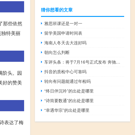
猜你想看的文章
了那些依然
雅思班课还是一对一
花独特美丽
留学美国申请时间表
海南人冬天去大连好吗
朝向怎么判断
车评头条：将于7月16号正式发布 奔驰新C到店实拍
抖音的质检中心可靠吗
满阶头。园
转向有问题能通过年检吗
美好的赞美
“终日伴沉吟”的出处是哪里
“诗筒要数通”的出处是哪里
“幸遇华宗”的出处是哪里
诗表达了梅