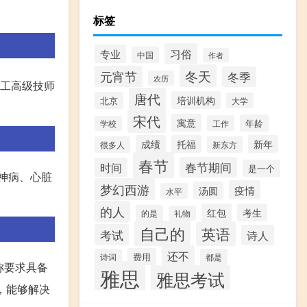
标签
习俗
专业
中国
作者
冬天
元宵节
冬季
农历
工高级技师
唐代
培训机构
北京
大学
宋代
寓意
年龄
工作
学校
成绩
托福
新年
很多人
新东方
春节
春节期间
时间
是一个
精神病、心脏
梦幻西游
疫情
汤圆
水平
的人
红包
考生
的是
礼物
自己的
英语
考试
诗人
还不
费用
诗词
都是
称要求具备
雅思
雅思考试
，能够解决