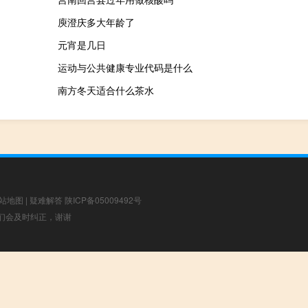
庾澄庆多大年龄了
元宵是几日
运动与公共健康专业代码是什么
南方冬天适合什么茶水
站地图
|
疑难解答
陕ICP备05009492号
，我们会及时纠正，谢谢