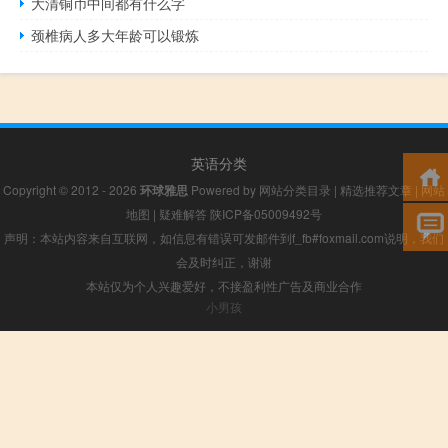
大清铜币中间都有什么字
颈椎病人多大年龄可以锻炼
英语分类
Copyright © 2012 - 2026
环球雅思
Powered by
网站分类目录
|
精选推荐文章
|
网站
地图
|
疑难解答
陕ICP备05009492号
声明：本站内容来自互联网，如信息有错误可发邮件到f_fb#foxmail.com说明，我们
会及时纠正，谢谢
本站仅为个人兴趣爱好，不接盈利性广告及商业合作
小男孩