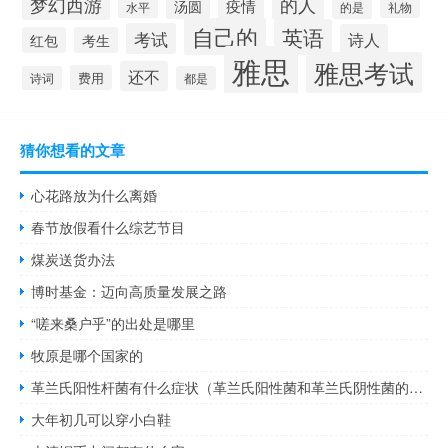
梦幻西游
的人
疫情
汤圆
水平
的是
礼物
自己的
英语
考试
诗人
红包
考生
雅思
雅思考试
还不
费用
诗词
都是
猜你想看的文章
心花路放为什么离婚
春节放假看什么综艺节目
煤炭送货办法
博时基金：迈向高质量发展之路
“嗟来桑户乎”的出处是哪里
牧原是哪个国家的
革兰氏阳性杆菌有什么症状（革兰氏阳性菌和革兰氏阴性菌的区别）
大年初几可以穿小白鞋