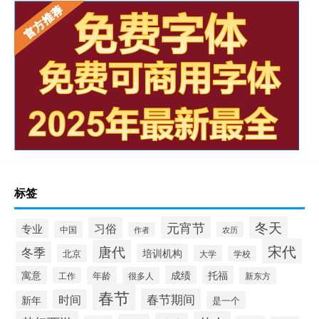
标签
冬天
元宵节
习俗
专业
中国
农历
作者
宋代
唐代
冬季
培训机构
北京
大学
学校
寓意
成绩
托福
年龄
工作
很多人
新东方
春节
春节期间
时间
新年
是一个