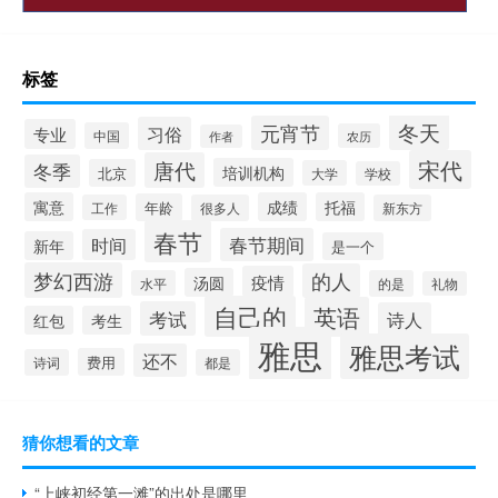
标签
冬天
元宵节
习俗
专业
中国
农历
作者
宋代
唐代
冬季
培训机构
北京
大学
学校
寓意
成绩
托福
年龄
工作
很多人
新东方
春节
春节期间
时间
新年
是一个
梦幻西游
的人
疫情
汤圆
水平
的是
礼物
自己的
英语
考试
诗人
红包
考生
雅思
雅思考试
还不
费用
诗词
都是
猜你想看的文章
“上峡初经第一滩”的出处是哪里