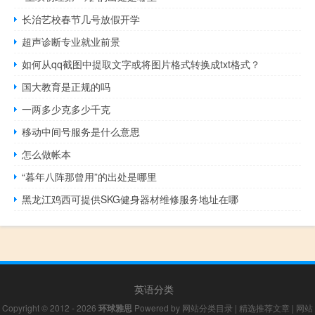
长治艺校春节几号放假开学
超声诊断专业就业前景
如何从qq截图中提取文字或将图片格式转换成txt格式？
国大教育是正规的吗
一两多少克多少千克
移动中间号服务是什么意思
怎么做帐本
“暮年八阵那曾用”的出处是哪里
黑龙江鸡西可提供SKG健身器材维修服务地址在哪
英语分类
Copyright © 2012 - 2026
环球雅思
Powered by
网站分类目录
|
精选推荐文章
|
网站