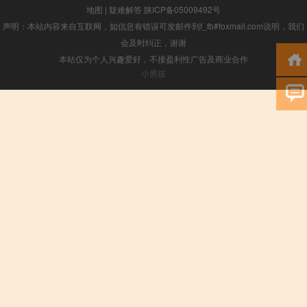
地图
|
疑难解答
陕ICP备05009492号
声明：本站内容来自互联网，如信息有错误可发邮件到f_fb#foxmail.com说明，我们
会及时纠正，谢谢
本站仅为个人兴趣爱好，不接盈利性广告及商业合作
小男孩