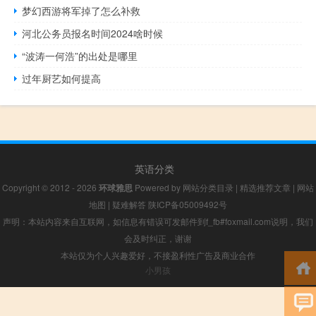
梦幻西游将军掉了怎么补救
河北公务员报名时间2024啥时候
“波涛一何浩”的出处是哪里
过年厨艺如何提高
英语分类
Copyright © 2012 - 2026
环球雅思
Powered by
网站分类目录
|
精选推荐文章
|
网站
地图
|
疑难解答
陕ICP备05009492号
声明：本站内容来自互联网，如信息有错误可发邮件到f_fb#foxmail.com说明，我们
会及时纠正，谢谢
本站仅为个人兴趣爱好，不接盈利性广告及商业合作
小男孩