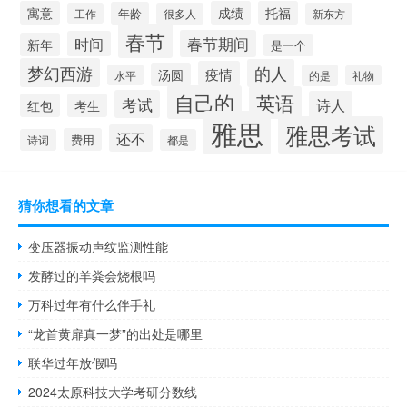
寓意
成绩
托福
年龄
工作
很多人
新东方
春节
春节期间
时间
新年
是一个
梦幻西游
的人
疫情
汤圆
水平
的是
礼物
自己的
英语
考试
诗人
红包
考生
雅思
雅思考试
还不
费用
诗词
都是
猜你想看的文章
变压器振动声纹监测性能
发酵过的羊粪会烧根吗
万科过年有什么伴手礼
“龙首黄扉真一梦”的出处是哪里
联华过年放假吗
2024太原科技大学考研分数线