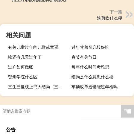
下一篇
洗剪吹什么梗
相关问题
有关儿童过年的儿歌或童谣
过年甘蔗切几段好吃
唉还有几天过年了
春节有关节日
过户如何做账
每年什么时间考雅思
贺州学院什么区
细狗是什么意思什么梗
三生三世枕上书大结局（三生三世枕上书漫画）
车辆改单透镜能过年检吗
☚
公告