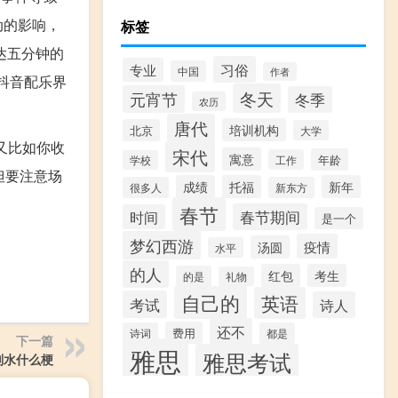
动的影响，
标签
达五分钟的
习俗
专业
中国
作者
抖音配乐界
冬天
元宵节
冬季
农历
唐代
培训机构
北京
大学
又比如你收
宋代
寓意
年龄
工作
学校
但要注意场
成绩
托福
新年
很多人
新东方
春节
春节期间
时间
是一个
梦幻西游
疫情
汤圆
水平
的人
红包
考生
的是
礼物
自己的
英语
考试
诗人
还不
费用
诗词
都是
下一篇
雅思
雅思考试
划水什么梗