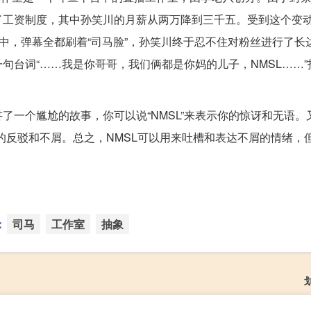
了工资制度，其中孙笑川的月薪从两万降到三千五。受到这个变
播中，弹幕全都刷着“司马脸”，孙笑川终于忍不住对粉丝进行了长
句台词“……我是你哥哥，我们俩都是你妈的儿子，NMSL……”
了一个尴尬的故事，你可以说“NMSL”来表示你的惊讶和无语。
你的反驳和不屑。总之，NMSL可以用来吐槽和表达不屑的情绪，
：
司马
工作室
抽象