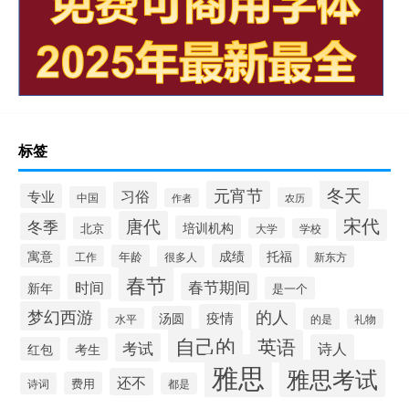
标签
冬天
元宵节
习俗
专业
中国
农历
作者
宋代
唐代
冬季
培训机构
北京
大学
学校
寓意
成绩
托福
年龄
工作
很多人
新东方
春节
春节期间
时间
新年
是一个
梦幻西游
的人
疫情
汤圆
水平
的是
礼物
自己的
英语
考试
诗人
红包
考生
雅思
雅思考试
还不
费用
诗词
都是