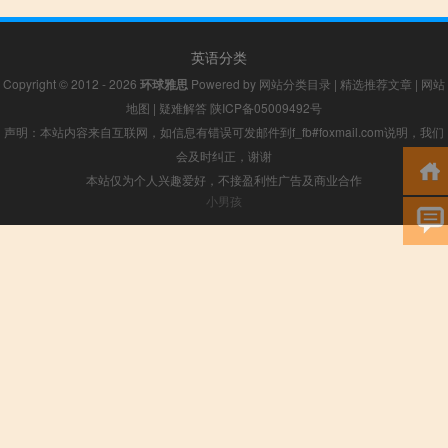
英语分类
Copyright © 2012 - 2026
环球雅思
Powered by
网站分类目录
|
精选推荐文章
|
网站
地图
|
疑难解答
陕ICP备05009492号
声明：本站内容来自互联网，如信息有错误可发邮件到f_fb#foxmail.com说明，我们
会及时纠正，谢谢
本站仅为个人兴趣爱好，不接盈利性广告及商业合作
小男孩