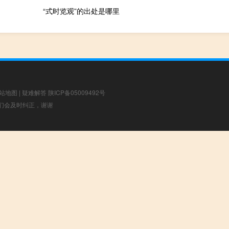
“式时览观”的出处是哪里
站地图
|
疑难解答
陕ICP备05009492号
，我们会及时纠正，谢谢