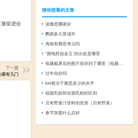
猜你想看的文章
直接促进会
读雅思哪家好
鹦鹉多大算成年
海南有雅思考点吗
“掷地胜如金玉”的出处是哪里
电脑截屏后的图片保存到了哪里（电脑截屏）
下一篇
过年你好吗
业课有几门
ket相当于雅思多少的水平
脱脂乳粉和全脂乳粉的区别
贝奇野菜汁饮料的危害（贝奇野菜）
春节加盟什么店好