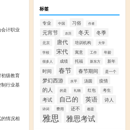
标签
习俗
专业
中国
作者
为会计职业
冬天
元宵节
冬季
农历
唐代
培训机构
北京
大学
宋代
寓意
年龄
工作
学校
成绩
托福
新年
很多人
新东方
春节
春节期间
时间
是一个
对初级教育
梦幻西游
疫情
汤圆
水平
控制行业基
的人
红包
考生
的是
礼物
自己的
英语
考试
诗人
还不
费用
诗词
都是
雅思
雅思考试
试的情况相