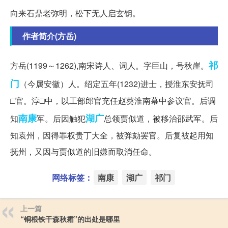
向来石鼎老弥明，松下无人启玄钥。
作者简介(方岳)
祁
方岳(1199～1262),南宋诗人、词人。字巨山，号秋崖。
门
（今属安徽）人。绍定五年(1232)进士，授淮东安抚司
□官。淳□中，以工部郎官充任赵葵淮南幕中参议官。后调
南康
湖广
知
军。后因触犯
总领贾似道，被移治邵武军。后
知袁州，因得罪权贵丁大全，被弹劾罢官。后复被起用知
抚州，又因与贾似道的旧嫌而取消任命。
网络标签：
南康
湖广
祁门
上一篇
“铜根铁干森秋霜”的出处是哪里