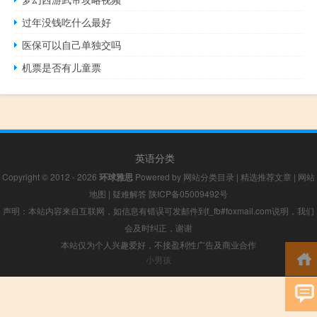
过年没钱吃什么最好
医保可以自己单独交吗
机票是否有儿童票
英语分类
Copyright © 2012 - 2026
环球雅思
Powered by
网站分类目录
|
精选推荐文章
|
网站
地图
|
疑难解答
陕ICP备05009492号
声明：本站内容来自互联网，如信息有错误可发邮件到f_fb#foxmail.com说明，我们
会及时纠正，谢谢
本站仅为个人兴趣爱好，不接盈利性广告及商业合作
小男孩