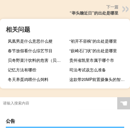
下一篇
“举头瞻近日”的出处是哪里
相关问题
凤凰男是什么意思什么梗
“初开不容椀”的出处是哪里
春节放假看什么综艺节目
“嶔崎石门状”的出处是哪里
贝奇野菜汁饮料的危害（贝奇野菜）
贵州省凯里市属于哪个市
记忆方法有哪些
司法考试该怎么准备
冬天养蛋鸡喂什么饲料
这款带20MP前置摄像头的智能手机仅售2990卢比
☚
公告