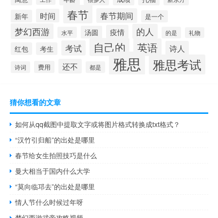
春节
春节期间
时间
新年
是一个
梦幻西游
的人
疫情
汤圆
水平
的是
礼物
自己的
英语
考试
诗人
红包
考生
雅思
雅思考试
还不
费用
诗词
都是
猜你想看的文章
如何从qq截图中提取文字或将图片格式转换成txt格式？
“汉竹引归船”的出处是哪里
春节给女生拍照技巧是什么
曼大相当于国内什么大学
“莫向临邛去”的出处是哪里
情人节什么时候过年呀
梦幻西游武帝攻略视频