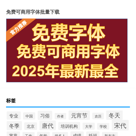
免费可商用字体批量下载
标签
冬天
元宵节
习俗
专业
中国
农历
作者
宋代
唐代
冬季
培训机构
北京
大学
学校
寓意
成绩
托福
年龄
工作
很多人
新东方