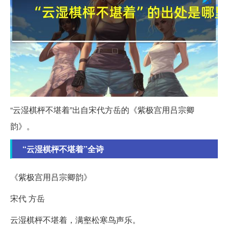
“云湿棋枰不堪着”出自宋代方岳的《紫极宫用吕宗卿
韵》。
“云湿棋枰不堪着”全诗
《紫极宫用吕宗卿韵》
宋代 方岳
云湿棋枰不堪着，满壑松寒鸟声乐。