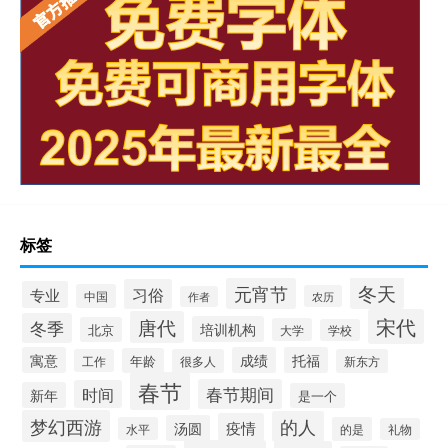
标签
冬天
元宵节
习俗
专业
中国
农历
作者
宋代
唐代
冬季
培训机构
北京
大学
学校
寓意
成绩
托福
年龄
工作
很多人
新东方
春节
春节期间
时间
新年
是一个
梦幻西游
的人
疫情
汤圆
水平
的是
礼物