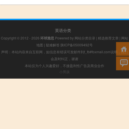
英语分类
Copyright © 2012 - 2026
环球雅思
Powered by
网站分类目录
|
精选推荐文章
|
网站
地图
|
疑难解答
陕ICP备05009492号
声明：本站内容来自互联网，如信息有错误可发邮件到f_fb#foxmail.com说明，我们
会及时纠正，谢谢
本站仅为个人兴趣爱好，不接盈利性广告及商业合作
小男孩