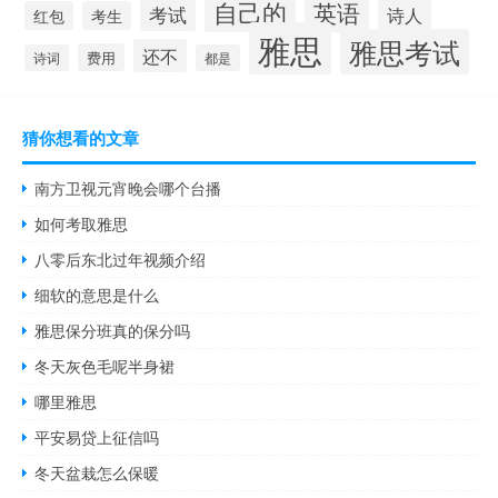
自己的
英语
考试
诗人
红包
考生
雅思
雅思考试
还不
费用
诗词
都是
猜你想看的文章
南方卫视元宵晚会哪个台播
如何考取雅思
八零后东北过年视频介绍
细软的意思是什么
雅思保分班真的保分吗
冬天灰色毛呢半身裙
哪里雅思
平安易贷上征信吗
冬天盆栽怎么保暖