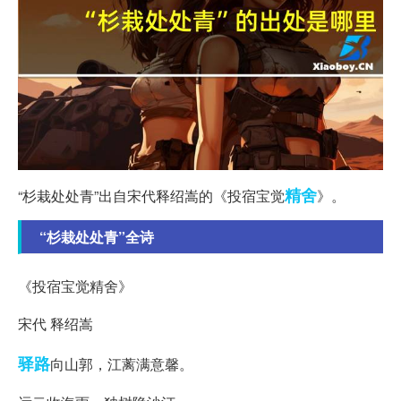
精舍
“杉栽处处青”出自宋代释绍嵩的《投宿宝觉
》。
“杉栽处处青”全诗
《投宿宝觉精舍》
宋代 释绍嵩
驿路
向山郭，江蓠满意馨。