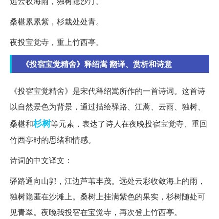
远云收海雨，独树隐沙汀。
桑椹累累紫，杉栽处处青。
夜投宝觉寺，重上竹西亭。
《投宿宝觉精舍》释绍嵩 翻译、赏析和诗意
《投宿宝觉精舍》是宋代释绍嵩所作的一首诗词。这首诗
以自然景色为背景，通过描绘驿路、江蓠、云雨、独树、
杉树
桑椹和
等元素，表达了诗人在夜晚投宿宝觉寺、重回
竹西亭时的思绪和情感。
诗词的中文译文：
驿路通向山郭，江边芦苇丰茂。远处云彩收敛海上的雨，
独树隐匿在沙滩上。桑树上挂满紫色的果实，杉树随处可
见青翠。夜晚我投宿在宝觉寺，再次登上竹西亭。