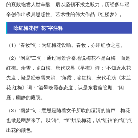
的衰败饱尝人世辛酸，后以坚韧不拔之毅力，历经多年艰
辛创作出极具思想性、艺术性的伟大作品《红楼梦》。
咏红梅花得“花”字注释
（1）“春妆”句：为红梅花设喻。春妆，亦即红妆之意。
（2）“闲庭”二句：通过写景含蓄地说梅花不是白梅，而是
红梅。余雪，喻白梅。唐代戎昱《早梅》诗：“不知近水花
先发，疑是经春雪未消。”落霞，喻红梅。宋代毛滂《木兰
花·红梅》词：“酒晕晚霞春态度，认是东君偏管顾。”闲
庭，幽静的庭院。
（3）“幽梦”句：意思是随着女子所吹的凄清的笛声，梅花
也做起幽梦来了。以“冷”、“笛”烘染梅花，以“红袖”的“红”点
出花的颜色。