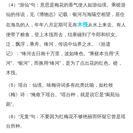
（4）“游仙”句：意思是梅花的香气使人如游仙境。乘槎游
仙的传说，见《博物志》记载：银河与海隔空相望，居住
木筏
在海岛的人，年年八月定期可见有
从水上来去。有人
便带了粮食，登上木筏而去，结果碰到了牛郎和织女。
泛，飘浮，乘舟。绛河，传说中仙界之水。《拾遗
记》：“绛河去日南十万里，波如绛色。”乘槎本当用“天
河”、“银河”，而换用“绛河”，是为了点出花的红色。槎，
木筏。
（5）瑶台：仙境。咏梅诗词多有此类比喻，如杜牧
《梅》诗：“掩敛下瑶台。”瑶台种，就是说它是“阆苑仙
葩”。
（6）“无复”句：不要因为红梅花不够艳丽而怀疑它曾是瑶
台所种。