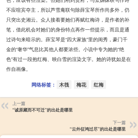
不应喧宾夺主，所以芦雪庵联句除薛宝琴所作尚多外，仍
只突出史湘云。众人接着要她们再赋红梅诗，是作者的补
笔，借此机会对她们的身份特点再作一些提示，而且是通
过诗句来暗示的。薛宝琴是“四大家族”里的闺秀，豪门千
金的“奢华”气息比其他人都要浓些。小说中专为她的“绝
色”有过一段抱红梅、映白雪的渲染文字。她的诗犹如是在
作自画像。
网络标签：
木筏
梅花
红梅
上一篇
“诚原藏而不可迁”的出处是哪里
下一篇
“云外征鸿过尽”的出处是哪里