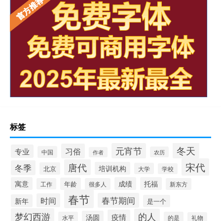
标签
冬天
元宵节
习俗
专业
中国
农历
作者
宋代
唐代
冬季
培训机构
北京
大学
学校
寓意
成绩
托福
年龄
工作
很多人
新东方
春节
春节期间
时间
新年
是一个
梦幻西游
的人
疫情
汤圆
水平
的是
礼物