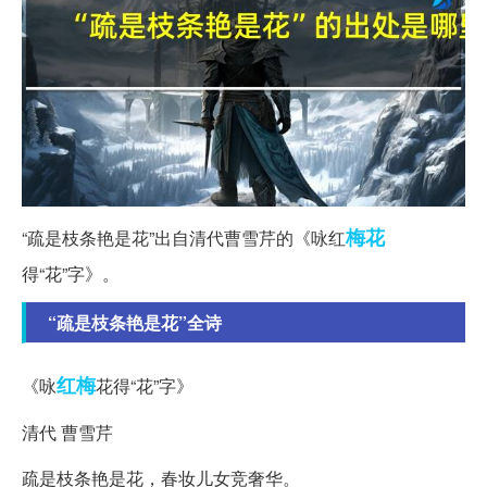
梅花
“疏是枝条艳是花”出自清代曹雪芹的《咏红
得“花”字》。
“疏是枝条艳是花”全诗
红梅
《咏
花得“花”字》
清代 曹雪芹
疏是枝条艳是花，春妆儿女竞奢华。