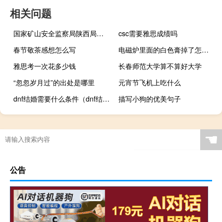
相关问题
国家矿山安全监察局陕西局责令陕西永陇能源开发建设有限责任公司停产整顿
csc需要雅思成绩吗
春节敬茶感想怎么写
电磁炉里面的白色膏掉了怎么办
雅思考一次花多少钱
长春师范大学算不算好大学
“忽忽岁月过”的出处是哪里
元宵节飞机上吃什么
dnf结婚需要什么条件（dnf结婚需要条件介绍）
描写小狗的优美句子
☚
公告