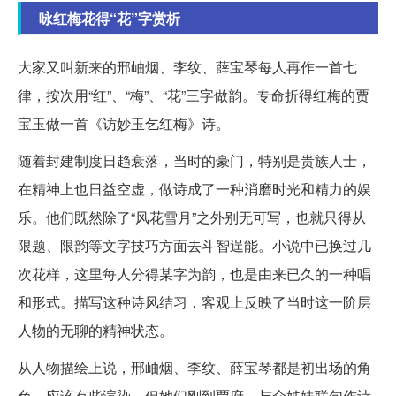
咏红梅花得“花”字赏析
大家又叫新来的邢岫烟、李纹、薛宝琴每人再作一首七
律，按次用“红”、“梅”、“花”三字做韵。专命折得红梅的贾
宝玉做一首《访妙玉乞红梅》诗。
随着封建制度日趋衰落，当时的豪门，特别是贵族人士，
在精神上也日益空虚，做诗成了一种消磨时光和精力的娱
乐。他们既然除了“风花雪月”之外别无可写，也就只得从
限题、限韵等文字技巧方面去斗智逞能。小说中已换过几
次花样，这里每人分得某字为韵，也是由来已久的一种唱
和形式。描写这种诗风结习，客观上反映了当时这一阶层
人物的无聊的精神状态。
从人物描绘上说，邢岫烟、李纹、薛宝琴都是初出场的角
色，应该有些渲染。但她们刚到贾府，与众姊妹联句作诗