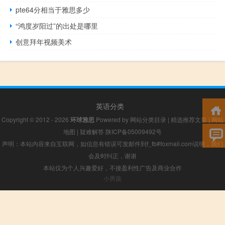
pte64分相当于雅思多少
“鸿度岁阳过”的出处是哪里
创意拜年视频美术
英语分类
Copyright © 2012 - 2026
环球雅思
Powered by
网站分类目录
|
精选推荐文章
|
网站
地图
|
疑难解答
陕ICP备05009492号
声明：本站内容来自互联网，如信息有错误可发邮件到f_fb#foxmail.com说明，我们
会及时纠正，谢谢
本站仅为个人兴趣爱好，不接盈利性广告及商业合作
小男孩