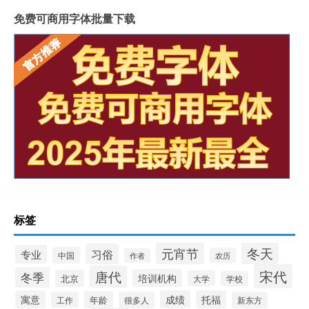
免费可商用字体批量下载
标签
冬天
元宵节
习俗
专业
中国
农历
作者
宋代
唐代
冬季
培训机构
北京
大学
学校
寓意
成绩
托福
年龄
工作
很多人
新东方