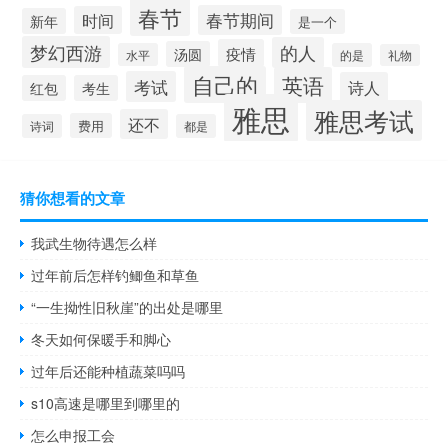
春节
春节期间
时间
新年
是一个
梦幻西游
的人
疫情
汤圆
水平
的是
礼物
自己的
英语
考试
诗人
红包
考生
雅思
雅思考试
还不
费用
诗词
都是
猜你想看的文章
我武生物待遇怎么样
过年前后怎样钓鲫鱼和草鱼
“一生拗性旧秋崖”的出处是哪里
冬天如何保暖手和脚心
过年后还能种植蔬菜吗吗
s10高速是哪里到哪里的
怎么申报工会