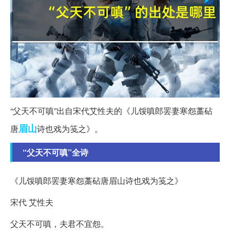
“父天不可嗔”出自宋代艾性夫的《儿馁嗔郎罢妻寒怨藁砧
眉山
唐
诗也戏为笺之》。
“父天不可嗔”全诗
《儿馁嗔郎罢妻寒怨藁砧唐眉山诗也戏为笺之》
宋代 艾性夫
父天不可嗔，夫君不宜怨。