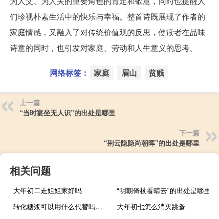
为人父、为人夫的重要角色的肯定和敬意，同时也提醒人
们珍视朴素生活中的快乐与幸福。整首诗既展现了作者的
家庭情感，又融入了对传统价值观的反思，使读者在品味
诗意的同时，也引发对家庭、劳动和人生意义的思考。
网络标签：
家庭
眉山
贫贱
上一篇
“当时宴坐无人识”的出处是哪里
下一篇
“荆云隐隐尚朝晖”的出处是哪里
相关问题
大年初二走姐姐家好吗
“明朝倚杖看晴云”的出处是哪里
转化糖浆可以用什么代替吗（转化糖浆可以用什么代替）
大年初七怎么消灭跳蚤