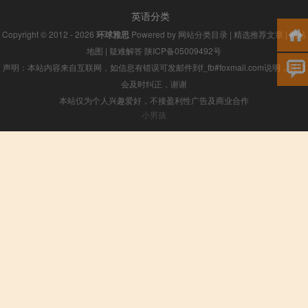
英语分类
Copyright © 2012 - 2026
环球雅思
Powered by
网站分类目录
|
精选推荐文章
|
网站
地图
|
疑难解答
陕ICP备05009492号
声明：本站内容来自互联网，如信息有错误可发邮件到f_fb#foxmail.com说明，我们
会及时纠正，谢谢
本站仅为个人兴趣爱好，不接盈利性广告及商业合作
小男孩