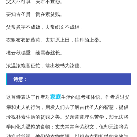
父天不可嗔，夫君不宜怨。
要知古圣贤，贵在素贫贱。
父常煮字不成饭，夫常织文不成绢，
衣粗布衣齕藜苋。去耕原上田，往种陌上桑。
穫云秋穗重，缲雪春丝长。
汝温汝饱官征忙，翁出校书为汝偿。
诗意：
家庭
这首诗表达了作者对
生活的思考和体悟。作者通过父
亲和丈夫的行为，启发人们去了解古代圣人的智慧，提倡
珍视朴素生活的贫贱之美。父亲常常埋头苦学，却无法将
学问化为温饱的食物；丈夫常常辛劳织文，但却无法将劳
动换成丝绸。他们的衣物简陋，以粗布衣和粗糙的食物为