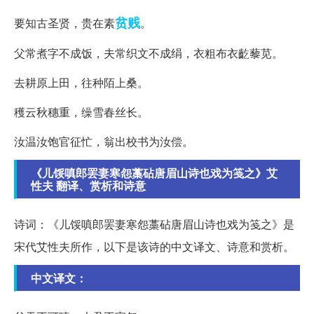
贫贱
要知古圣贤，贵在素
。
父常煮字不成饭，夫常织文不成绢，衣粗布衣齕藜苋。
去耕原上田，往种陌上桑。
穫云秋穗重，缲雪春丝长。
汝温汝饱官征忙，翁出校书为汝偿。
《儿馁嗔郎罢妻寒怨藁砧唐眉山诗也戏为笺之》艾
性夫 翻译、赏析和诗意
诗词：《儿馁嗔郎罢妻寒怨藁砧唐眉山诗也戏为笺之》是
宋代艾性夫所作，以下是该诗的中文译文、诗意和赏析。
中文译文：