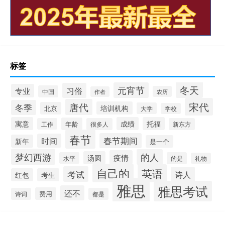
标签
冬天
元宵节
习俗
专业
中国
农历
作者
宋代
唐代
冬季
培训机构
北京
大学
学校
寓意
成绩
托福
年龄
工作
很多人
新东方
春节
春节期间
时间
新年
是一个
梦幻西游
的人
疫情
汤圆
水平
的是
礼物
自己的
英语
考试
诗人
红包
考生
雅思
雅思考试
还不
费用
诗词
都是