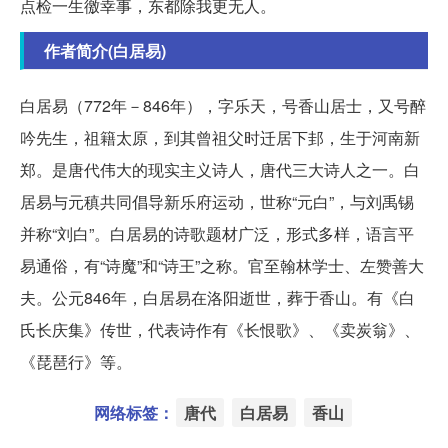
点检一生徼幸事，东都除我更无人。
作者简介(白居易)
白居易（772年－846年），字乐天，号香山居士，又号醉
吟先生，祖籍太原，到其曾祖父时迁居下邽，生于河南新
郑。是唐代伟大的现实主义诗人，唐代三大诗人之一。白
居易与元稹共同倡导新乐府运动，世称“元白”，与刘禹锡
并称“刘白”。白居易的诗歌题材广泛，形式多样，语言平
易通俗，有“诗魔”和“诗王”之称。官至翰林学士、左赞善大
夫。公元846年，白居易在洛阳逝世，葬于香山。有《白
氏长庆集》传世，代表诗作有《长恨歌》、《卖炭翁》、
《琵琶行》等。
网络标签：
唐代
白居易
香山