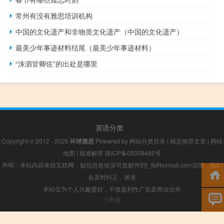
常州有没有雅思培训机构
中国的文化遗产和非物质文化遗产（中国的文化遗产）
最美少年事迹材料结尾（最美少年事迹材料）
“洙泗皆卿佐”的出处是哪里
英语分类
Copyright © 2012 - 2026
环球雅思
Powered by
网站分类目录
|
精选推荐文章
|
网站
地图
|
疑难解答
陕ICP备05009492号
声明：本站内容来自互联网，如信息有错误可发邮件到f_fb#foxmail.com说明，我们
会及时纠正，谢谢
本站仅为个人兴趣爱好，不接盈利性广告及商业合作
小男孩