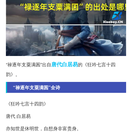
唐代
白居易
“禄逐年支粟满囷”出自
的《狂吟七言十四
韵》。
“禄逐年支粟满囷”全诗
《狂吟七言十四韵》
唐代 白居易
亦知世是休明世，自想身非富贵身。