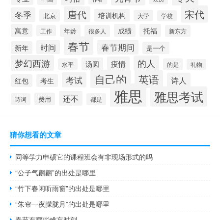
宋代
唐代
冬季
培训机构
北京
大学
学校
寓意
成绩
托福
年龄
工作
很多人
新东方
春节
春节期间
时间
新年
是一个
梦幻西游
的人
疫情
汤圆
水平
的是
礼物
自己的
英语
考试
诗人
红包
考生
雅思
雅思考试
还不
费用
诗词
都是
猜你想看的文章
同等学力申硕它的课程班会有非现场形式的吗
“公子气翩翩”的出处是哪里
“竹下春闲听雨窗”的出处是哪里
“朱帘一夜朦胧月”的出处是哪里
春节有哪些难忘时刻