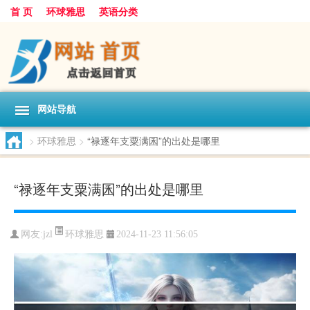
首 页
环球雅思
英语分类
网站导航
>
环球雅思
>
“禄逐年支粟满囷”的出处是哪里
“禄逐年支粟满囷”的出处是哪里
环球雅思
网友:
jzl
2024-11-23 11:56:05