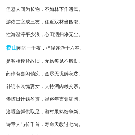
但恐人间为长物，不如林下作遗民。
游依二室成三友，住近双林当四邻。
性海澄渟平少浪，心田洒扫净无尘。
香山
闲宿一千夜，梓泽连游十六春。
是客相逢皆故旧，无僧每见不殷勤。
药停有喜闲销疾，金尽无忧醉忘贫。
补绽衣裳愧妻女，支持酒肉赖交亲。
俸随日计钱盈贯，禄逐年支粟满囷。
洛堰鱼鲜供取足，游村果熟馈争新。
诗章人与传千首，寿命天教过七旬。