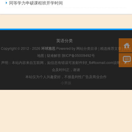
同等学力申硕课程班开学时间
英语分类
Copyright © 2012 - 2026
环球雅思
Powered by
网站分类目录
|
精选推荐文章
|
网站
地图
|
疑难解答
陕ICP备05009492号
声明：本站内容来自互联网，如信息有错误可发邮件到f_fb#foxmail.com说明，我们
会及时纠正，谢谢
本站仅为个人兴趣爱好，不接盈利性广告及商业合作
小男孩