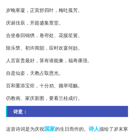
岁晚寒凝，正蓂舒四叶，梅吐孤芳。
庆诞佳辰，开筵盛集萱堂。
合坐春回锦绣，卷帘处、花簇笙簧。
除乐禁、初许闻韶，应时欢宴何妨。
人言富贵最好，算有谁能兼，福寿康强。
自是仙姿，天教占取恩光。
百和重添宝炬，十分劝、频举瑶觞。
仍教画、家庆新图，要看兰桂成行。
诗意：
国家
诗人
这首诗词是为庆祝
的生日而作的。
描绘了岁末寒