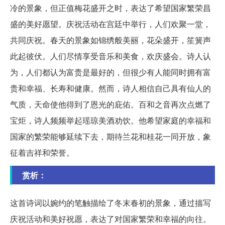
冷的景象，但正值梅花盛开之时，表达了希望国家繁荣昌
盛的美好愿望。庆祝活动在宫廷中举行，人们欢聚一堂，
共同庆祝。春天的景象如锦绣般美丽，花朵盛开，笙簧声
此起彼伏。人们尽情享受音乐和美食，欢庆盛会。诗人认
为，人们都认为富贵是最好的，但很少有人能同时拥有富
贵和幸福、长寿和健康。然而，诗人相信自己具有仙人的
气质，天命使他得到了恩光的庇佑。百和之音再次点燃了
宝炬，诗人频频举起瑶琼美酒劝饮。他希望家庭的幸福和
国家的繁荣能够延续下去，期待兰花和桂花一同开放，象
征着吉祥和荣誉。
赏析：
这首诗词以婉约的笔触描绘了冬末春初的景象，通过描写
庆祝活动和美好祝愿，表达了对国家繁荣和幸福的向往。