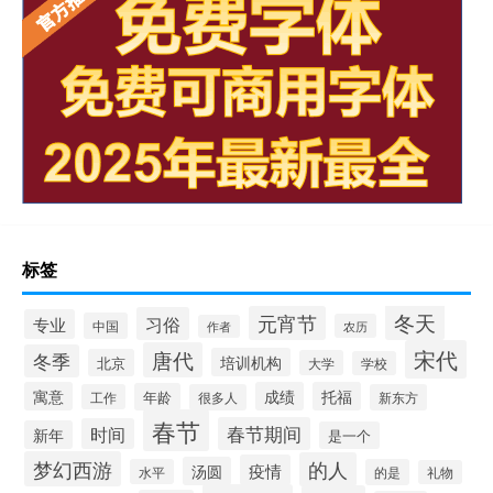
标签
冬天
元宵节
习俗
专业
中国
农历
作者
宋代
唐代
冬季
培训机构
北京
大学
学校
寓意
成绩
托福
年龄
工作
很多人
新东方
春节
春节期间
时间
新年
是一个
梦幻西游
的人
疫情
汤圆
水平
的是
礼物