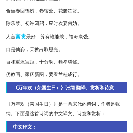
合坐春回锦绣，卷帘处、花簇笙簧。
除乐禁、初许闻韶，应时欢宴何妨。
富贵
人言
最好，算有谁能兼，福寿康强。
自是仙姿，天教占取恩光。
百和重添宝炬，十分劝、频举瑶觞。
仍教画、家庆新图，要看兰桂成行。
《万年欢（荣国生日）》张纲 翻译、赏析和诗意
《万年欢（荣国生日）》是一首宋代的诗词，作者是张
纲。下面是这首诗词的中文译文、诗意和赏析：
中文译文：