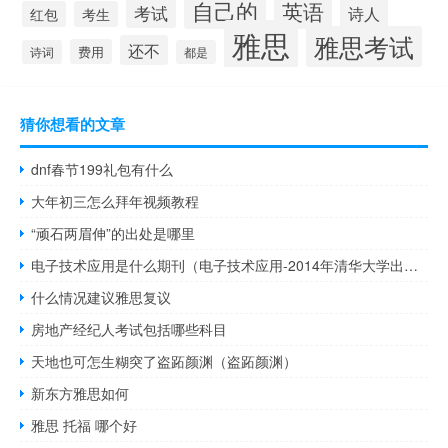
自己的
英语
考试
诗人
红包
考生
雅思
雅思考试
还不
费用
诗词
都是
猜你想看的文章
dnf春节199礼包有什么
大年初三怎么拜年视频教程
“顽石两眉伸”的出处是哪里
电子技术应用是什么期刊（电子技术应用-2014年清华大学出版社出版的图书简介）
什么情况建议雅思复议
房地产经纪人考试包括哪些科目
天地也可怎生糊突了盗跖颜渊（盗跖颜渊）
新东方雅思如何
雅思 托福 哪个好