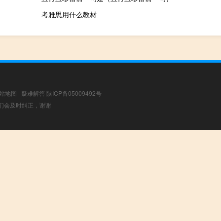
考雅思用什么教材
站地图
|
疑难解答
陕ICP备05009492号
，我们会及时纠正，谢谢