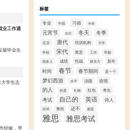
标签
习俗
专业
中国
作者
就业工作通
冬天
元宵节
冬季
农历
唐代
培训机构
北京
大学
应届毕业生
宋代
寓意
年龄
工作
学校
成绩
托福
新年
很多人
新东方
春节
春节期间
时间
是一个
梦幻西游
疫情
汤圆
水平
道大学生志
的人
红包
考生
的是
礼物
自己的
英语
考试
诗人
还不
费用
诗词
都是
雅思
雅思考试
作经验，早