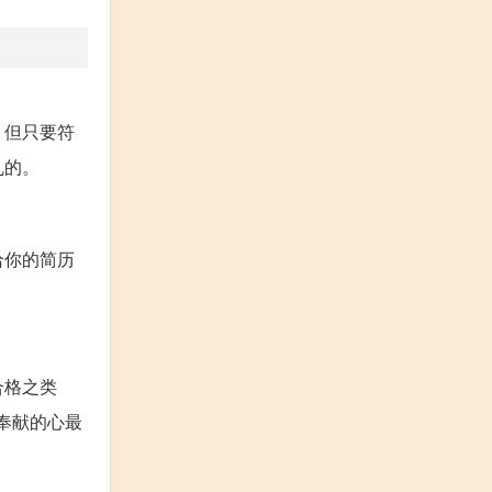
，但只要符
乱的。
给你的简历
。
合格之类
奉献的心最