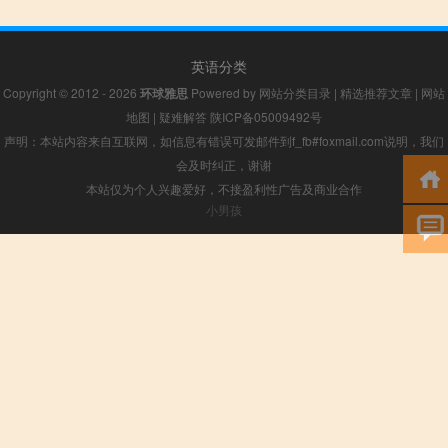
英语分类
Copyright © 2012 - 2026
环球雅思
Powered by
网站分类目录
|
精选推荐文章
|
网站
地图
|
疑难解答
陕ICP备05009492号
声明：本站内容来自互联网，如信息有错误可发邮件到f_fb#foxmail.com说明，我们
会及时纠正，谢谢
本站仅为个人兴趣爱好，不接盈利性广告及商业合作
小男孩