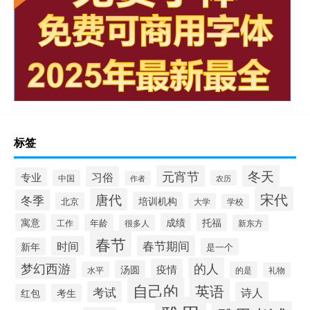
标签
冬天
元宵节
习俗
专业
中国
农历
作者
宋代
唐代
冬季
培训机构
北京
大学
学校
寓意
成绩
托福
年龄
工作
很多人
新东方
春节
春节期间
时间
新年
是一个
梦幻西游
的人
疫情
汤圆
水平
的是
礼物
自己的
英语
考试
诗人
红包
考生