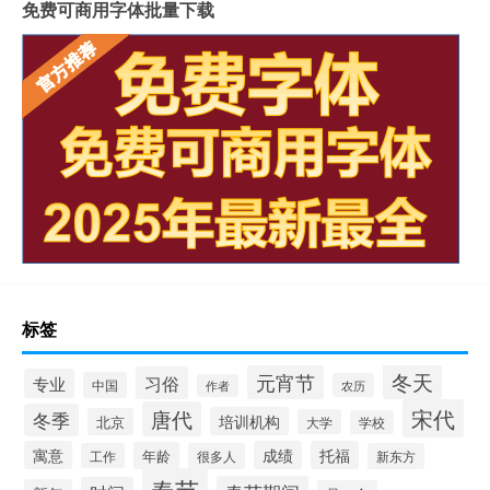
免费可商用字体批量下载
标签
冬天
元宵节
习俗
专业
中国
农历
作者
宋代
唐代
冬季
培训机构
北京
大学
学校
寓意
成绩
托福
年龄
工作
很多人
新东方
春节