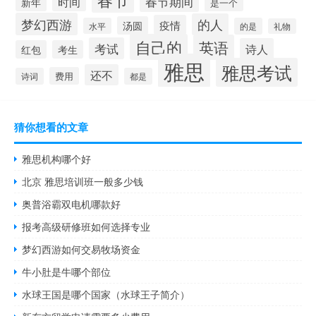
春节期间
时间
新年
是一个
梦幻西游
的人
疫情
汤圆
水平
的是
礼物
自己的
英语
考试
诗人
红包
考生
雅思
雅思考试
还不
费用
诗词
都是
猜你想看的文章
雅思机构哪个好
北京 雅思培训班一般多少钱
奥普浴霸双电机哪款好
报考高级研修班如何选择专业
梦幻西游如何交易牧场资金
牛小肚是牛哪个部位
水球王国是哪个国家（水球王子简介）