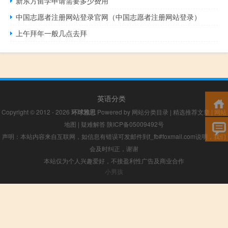
新东方留学申请需要多少费用
中国志愿者注册网站登录官网（中国志愿者注册网站登录）
上午拜年一般几点去拜
英语分类
Copyright © 2012 - 2026
环球雅思
Powered by
网站分类目录
|
精选推荐文章
|
网站
地图
|
疑难解答
陕ICP备05009492号
声明：本站内容来自互联网，如信息有错误可发邮件到f_fb#foxmail.com说明，我们
会及时纠正，谢谢
本站仅为个人兴趣爱好，不接盈利性广告及商业合作
小男孩