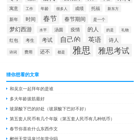
寓意
成绩
托福
年龄
工作
很多人
新东方
春节
春节期间
时间
新年
是一个
梦幻西游
的人
疫情
汤圆
水平
的是
礼物
自己的
英语
考试
诗人
红包
考生
雅思
雅思考试
还不
费用
诗词
都是
猜你想看的文章
和吴京一起拜年的是谁
多大年龄拔筋最好
玻尿酸下巴的好处（玻尿酸下巴好不好）
第五套人民币有几个年版（第五套人民币有几种纸币）
春节你喜欢什么东西作文
郴州天堂温泉过年营业吗