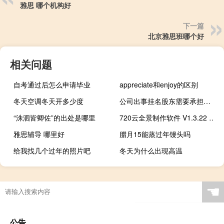
雅思 哪个机构好
下一篇
北京雅思班哪个好
相关问题
自考通过后怎么申请毕业
appreciate和enjoy的区别
冬天空调冬天开多少度
公司出事挂名股东需要承担责任的吗
“洙泗皆卿佐”的出处是哪里
720云全景制作软件 V1.3.22 绿色免费版（720云全景制作软件 V1.3.22 绿色免费版功能简介）
雅思辅导 哪里好
腊月15能蒸过年馒头吗
给我找几个过年的照片吧
冬天为什么出现高温
☚
公告