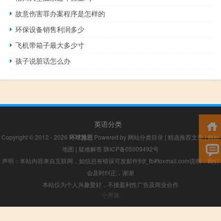
故意伤害罪办案程序是怎样的
环保设备销售利润多少
飞机带箱子最大多少寸
孩子说脏话怎么办
英语分类
Copyright © 2012 - 2026
环球雅思
Powered by
网站分类目录
|
精选推荐文章
|
网站
地图
|
疑难解答
陕ICP备05009492号
声明：本站内容来自互联网，如信息有错误可发邮件到f_fb#foxmail.com说明，我们
会及时纠正，谢谢
本站仅为个人兴趣爱好，不接盈利性广告及商业合作
小男孩