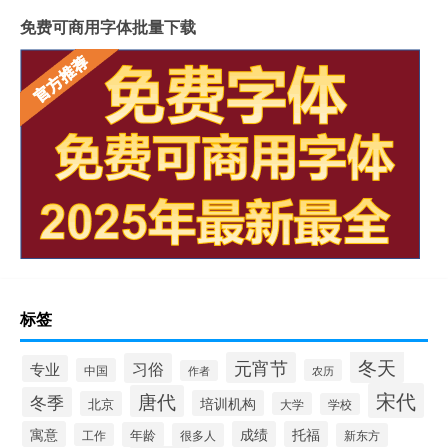
免费可商用字体批量下载
标签
冬天
元宵节
习俗
专业
中国
农历
作者
宋代
唐代
冬季
培训机构
北京
大学
学校
寓意
成绩
托福
年龄
工作
很多人
新东方