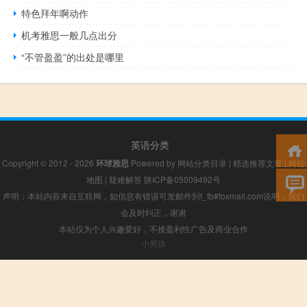
特色拜年啊动作
机考雅思一般几点出分
“不管盈盈”的出处是哪里
英语分类
Copyright © 2012 - 2026
环球雅思
Powered by
网站分类目录
|
精选推荐文章
|
网站
地图
|
疑难解答
陕ICP备05009492号
声明：本站内容来自互联网，如信息有错误可发邮件到f_fb#foxmail.com说明，我们
会及时纠正，谢谢
本站仅为个人兴趣爱好，不接盈利性广告及商业合作
小男孩