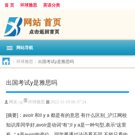
首 页
环球雅思
英语分类
网站导航
>
环球雅思
>
出国考试y是雅思吗
出国考试y是雅思吗
环球雅思
网友:
cg
2022-11-19 06:37:24
[摘要]：avoir 和il y a 都是有的意思 有什么区别_沪江网校
知识库同学好,avoir是动词“有”;il y a是一种句型,表示“这里
有...”,a是avoir的变位。同学要通过法语看不同,不能只看中