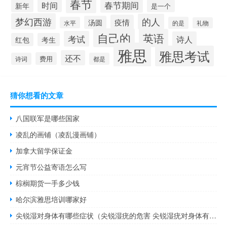
春节
春节期间
时间
新年
是一个
梦幻西游
的人
疫情
汤圆
水平
的是
礼物
自己的
英语
考试
诗人
红包
考生
雅思
雅思考试
还不
费用
诗词
都是
猜你想看的文章
八国联军是哪些国家
凌乱的画铺（凌乱漫画铺）
加拿大留学保证金
元宵节公益寄语怎么写
棕榈期货一手多少钱
哈尔滨雅思培训哪家好
尖锐湿对身体有哪些症状（尖锐湿疣的危害 尖锐湿疣对身体有什么影响）