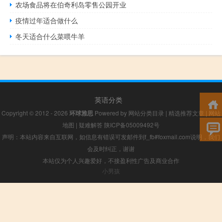
农场食品将在伯奇利岛零售公园开业
疫情过年适合做什么
冬天适合什么菜喂牛羊
英语分类
Copyright © 2012 - 2026
环球雅思
Powered by
网站分类目录
|
精选推荐文章
|
网站
地图
|
疑难解答
陕ICP备05009492号
声明：本站内容来自互联网，如信息有错误可发邮件到f_fb#foxmail.com说明，我们
会及时纠正，谢谢
本站仅为个人兴趣爱好，不接盈利性广告及商业合作
小男孩