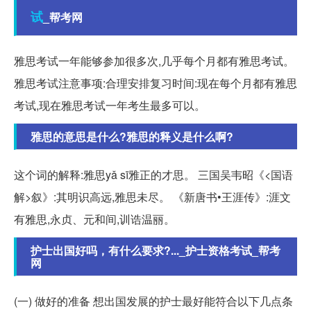
试
_帮考网
雅思考试一年能够参加很多次,几乎每个月都有雅思考试。
雅思考试注意事项:合理安排复习时间:现在每个月都有雅思
考试,现在雅思考试一年考生最多可以。
雅思的意思是什么?雅思的释义是什么啊?
这个词的解释:雅思yǎ sī雅正的才思。 三国吴韦昭《<国语
解>叙》:其明识高远,雅思未尽。 《新唐书•王涯传》:涯文
有雅思,永贞、元和间,训诰温丽。
护士出国好吗，有什么要求?..._护士资格考试_帮考
网
(一) 做好的准备 想出国发展的护士最好能符合以下几点条