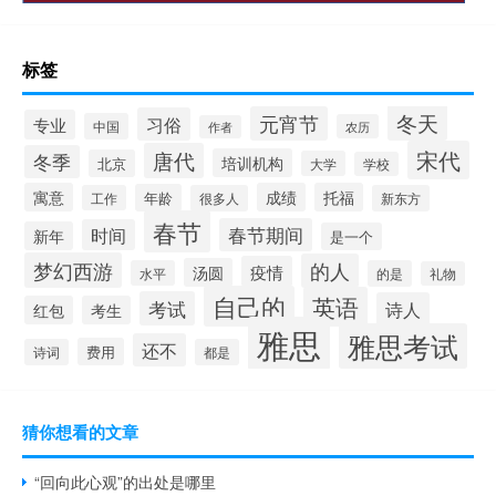
标签
冬天
元宵节
习俗
专业
中国
农历
作者
宋代
唐代
冬季
培训机构
北京
大学
学校
寓意
成绩
托福
年龄
工作
很多人
新东方
春节
春节期间
时间
新年
是一个
梦幻西游
的人
疫情
汤圆
水平
的是
礼物
自己的
英语
考试
诗人
红包
考生
雅思
雅思考试
还不
费用
诗词
都是
猜你想看的文章
“回向此心观”的出处是哪里