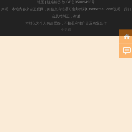
地图
|
疑难解答
陕ICP备05009492号
声明：本站内容来自互联网，如信息有错误可发邮件到f_fb#foxmail.com说明，我们
会及时纠正，谢谢
本站仅为个人兴趣爱好，不接盈利性广告及商业合作
小男孩