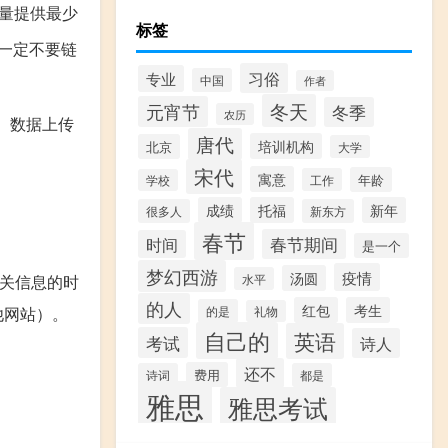
尽量提供最少
标签
i一定不要链
习俗
专业
中国
作者
冬天
元宵节
冬季
农历
、数据上传
唐代
培训机构
北京
大学
宋代
寓意
年龄
工作
学校
成绩
托福
新年
很多人
新东方
春节
春节期间
时间
是一个
梦幻西游
疫情
汤圆
相关信息的时
水平
的人
红包
考生
他网站）。
的是
礼物
自己的
英语
考试
诗人
还不
费用
诗词
都是
雅思
雅思考试