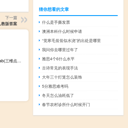
猜你想看的文章
下一篇
什么是手撕发票
人教版答案
澳洲本科什么时候申请
“觉寒毛耸耸似水浇”的出处是哪里
我问你去哪里过年了
雅思4个6什么水平
PointCab(三维点云数据处理软件) V3.9R8 免费版（PointCab(三维点云数据处理软件) V3.9R8 免费版功能简介）
古诗常见的表现手法
大年三十灯笼怎么装饰
5分雅思难考吗
冬天怎么油耗低了
春节农村诊所什么时候开门