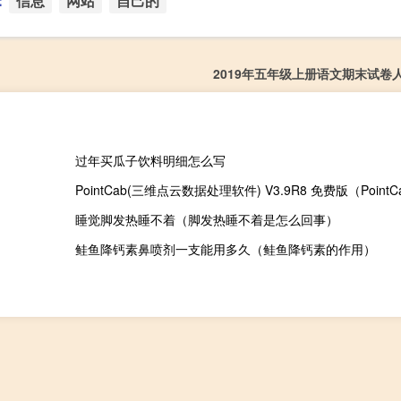
：
信息
网站
自己的
2019年五年级上册语文期末试卷
过年买瓜子饮料明细怎么写
睡觉脚发热睡不着（脚发热睡不着是怎么回事）
鲑鱼降钙素鼻喷剂一支能用多久（鲑鱼降钙素的作用）