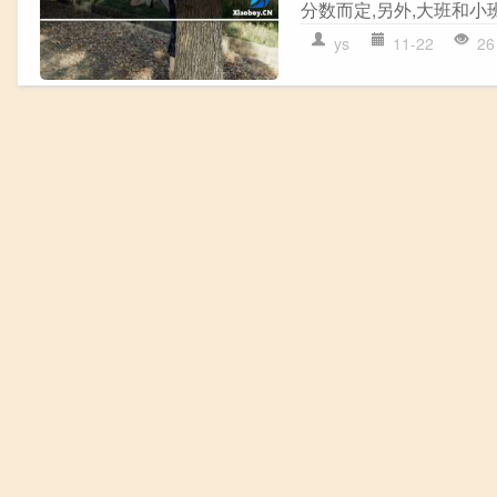
分数而定,另外,大班和小
ys
11-22
26