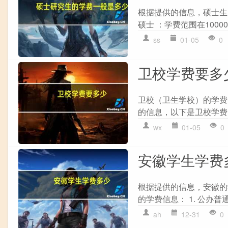
根据提供的信息，硕士生的
硕士 ：学费范围在10000-
ss
01-05
0
卫校学费要多
卫校（卫生学校）的学费
的信息，以下是卫校学费的大
wx
01-05
0
安徽学生学费
根据提供的信息，安徽的
的学费信息： 1. 公办普
ah
12-31
0