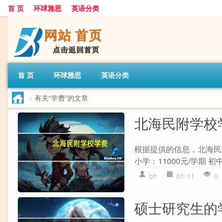
首 页
环球雅思
英语分类
首 页
环球雅思
英语分类
>
有关“学费”的文章
北海民附学校
根据提供的信息，北海民
小学：11000元/学期 初中：
bh
01-11
0
硕士研究生的