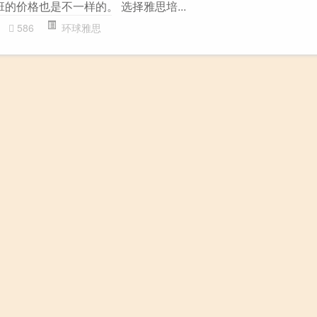
班的价格也是不一样的。 选择雅思培...
586
环球雅思