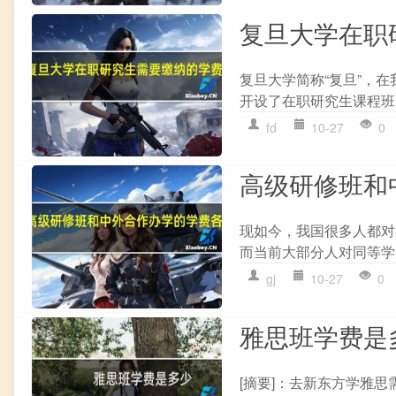
复旦大学在职
复旦大学简称“复旦”，
开设了在职研究生课程班
fd
10-27
0
高级研修班和
现如今，我国很多人都对
而当前大部分人对同等学
gj
10-27
0
雅思班学费是
[摘要]：去新东方学雅