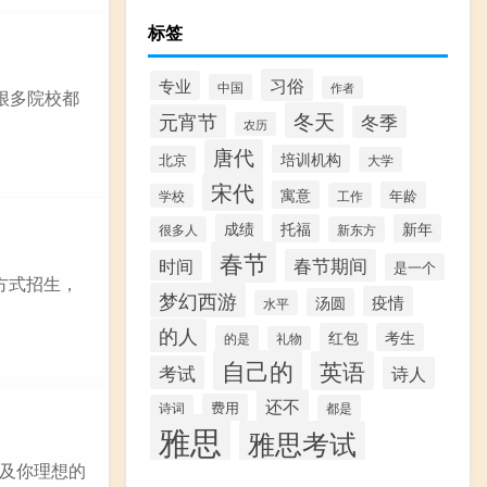
标签
习俗
专业
中国
作者
很多院校都
冬天
元宵节
冬季
农历
唐代
培训机构
北京
大学
宋代
寓意
年龄
工作
学校
成绩
托福
新年
很多人
新东方
春节
春节期间
时间
是一个
方式招生，
梦幻西游
疫情
汤圆
水平
的人
红包
考生
的是
礼物
自己的
英语
考试
诗人
还不
费用
诗词
都是
雅思
雅思考试
以及你理想的