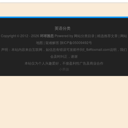
英语分类
Copyright © 2012 - 2026
环球雅思
Powered by
网站分类目录
|
精选推荐文章
|
网站
地图
|
疑难解答
陕ICP备05009492号
声明：本站内容来自互联网，如信息有错误可发邮件到f_fb#foxmail.com说明，我们
会及时纠正，谢谢
本站仅为个人兴趣爱好，不接盈利性广告及商业合作
小男孩