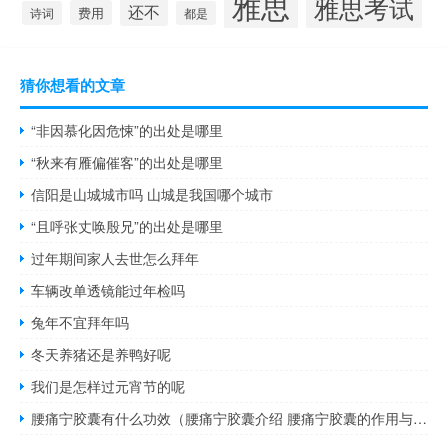
雅思
雅思考试
还不
费用
诗词
都是
猜你想看的文章
“非因慕化因危悚”的出处是哪里
“秋来有雁偏催客”的出处是哪里
信阳是山城城市吗 山城是我国哪个城市
“且呼张丈唤殷兄”的出处是哪里
过年期间家人去世怎么拜年
车辆改单透镜能过年检吗
兔年不宜拜年吗
冬天养猪还是养鸭好呢
我们是怎样过元宵节的呢
腰痛宁胶囊有什么功效（腰痛宁胶囊介绍 腰痛宁胶囊的作用与功效）