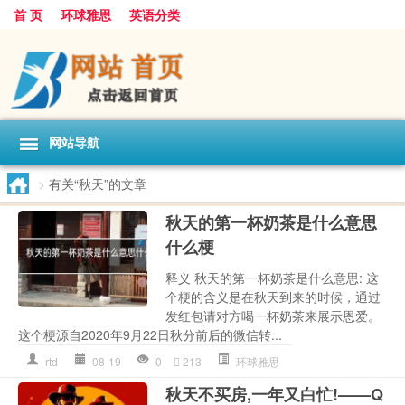
首 页
环球雅思
英语分类
网站导航
>
有关“秋天”的文章
秋天的第一杯奶茶是什么意思
什么梗
释义 秋天的第一杯奶茶是什么意思: 这
个梗的含义是在秋天到来的时候，通过
发红包请对方喝一杯奶茶来展示恩爱。
这个梗源自2020年9月22日秋分前后的微信转...
rtd
08-19
0
213
环球雅思
秋天不买房,一年又白忙!——Q