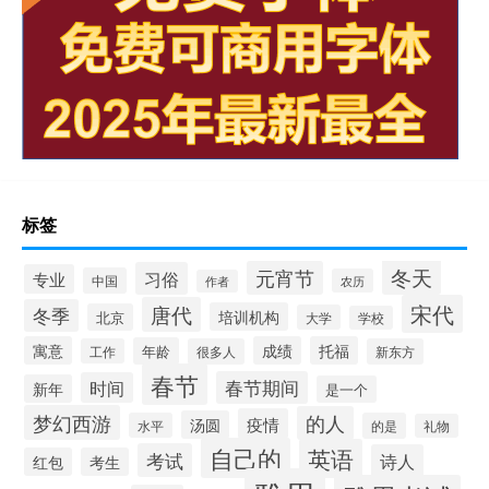
标签
冬天
元宵节
习俗
专业
中国
农历
作者
宋代
唐代
冬季
培训机构
北京
大学
学校
寓意
成绩
托福
年龄
工作
很多人
新东方
春节
春节期间
时间
新年
是一个
梦幻西游
的人
疫情
汤圆
水平
的是
礼物
自己的
英语
考试
诗人
红包
考生