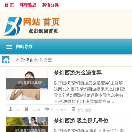
首 页
环球雅思
英语分类
网站导航
>
有关“吸血鬼”的文章
梦幻西游怎么遇变异
以下围绕“梦幻西游怎么遇变异”主题解
决网友的困惑 梦幻西游捉鬼怎么碰到变
异鬼? 梦幻西游抓鬼遇到变异鬼总共有
三种,攻略如下: 1.变异骷髅怪造...
lhx
06-13
0
399
梦幻西游
梦幻西游 吸血是几号位
以下围绕“梦幻西游 吸血是几号位”主题