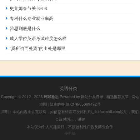
史莱姆春节关卡6-6
专科什么专业就业率高
雅思到底是什么
成人学位英语考试难度怎么样
“奚所咨而处焉”的出处是哪里
英语分类
Copyright © 2012 - 2026
环球雅思
Powered by
网站分类目录
|
精选推荐文章
|
网站
地图
|
疑难解答
陕ICP备05009492号
声明：本站内容来自互联网，如信息有错误可发邮件到f_fb#foxmail.com说明，我们
会及时纠正，谢谢
本站仅为个人兴趣爱好，不接盈利性广告及商业合作
小男孩