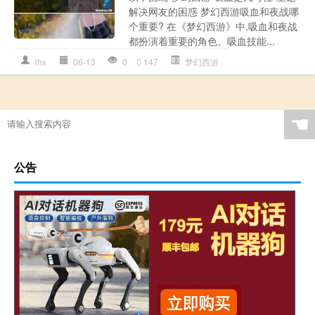
解决网友的困惑 梦幻西游吸血和夜战哪
个重要? 在《梦幻西游》中,吸血和夜战
都扮演着重要的角色。吸血技能...
lhx
06-13
0
147
梦幻西游
☚
公告