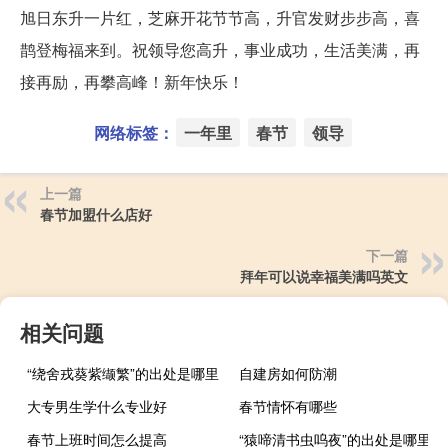
旭日东升一片红，芝麻开花节节高，升官发财步步高，喜
鹊登梅福来到。祝领导您高升，事业成功，生活美满，再
接再励，再攀高峰！新年快乐！
网络标签：
一年里
春节
领导
上一篇
春节加盟什么店好
下一篇
拜年可以说幸福美满吗英文
相关问题
“绕舍戎葵紫缬繁”的出处是哪里
自建房如何防潮
大专男生学什么专业好
春节情怀有哪些
春节上班时间怎么提高
“猿啼清书虫呜夜”的出处是哪里