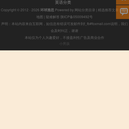
英语分类
Copyright © 2012 - 2026
环球雅思
Powered by
网站分类目录
|
精选推荐文章
|
网站
地图
|
疑难解答
陕ICP备05009492号
声明：本站内容来自互联网，如信息有错误可发邮件到f_fb#foxmail.com说明，我们
会及时纠正，谢谢
本站仅为个人兴趣爱好，不接盈利性广告及商业合作
小男孩