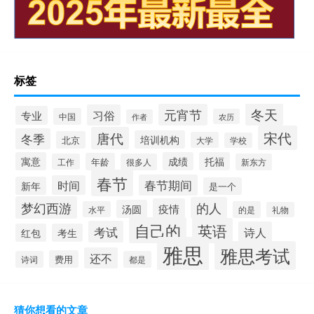
标签
冬天
元宵节
习俗
专业
中国
农历
作者
宋代
唐代
冬季
培训机构
北京
大学
学校
寓意
成绩
托福
年龄
工作
很多人
新东方
春节
春节期间
时间
新年
是一个
梦幻西游
的人
疫情
汤圆
水平
的是
礼物
自己的
英语
考试
诗人
红包
考生
雅思
雅思考试
还不
费用
诗词
都是
猜你想看的文章