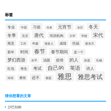
标签
冬天
元宵节
习俗
专业
中国
农历
作者
宋代
唐代
冬季
培训机构
北京
大学
学校
寓意
成绩
托福
年龄
工作
很多人
新东方
春节
春节期间
时间
新年
是一个
梦幻西游
的人
疫情
汤圆
水平
的是
礼物
自己的
英语
考试
诗人
红包
考生
雅思
雅思考试
还不
费用
诗词
都是
猜你想看的文章
沙巴别称