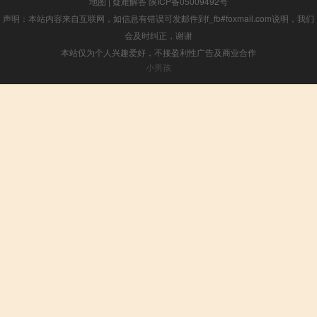
地图
|
疑难解答
陕ICP备05009492号
声明：本站内容来自互联网，如信息有错误可发邮件到f_fb#foxmail.com说明，我们
会及时纠正，谢谢
本站仅为个人兴趣爱好，不接盈利性广告及商业合作
小男孩