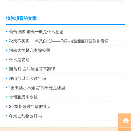
猜你想看的文章
葡萄很酸,烟火一般是什么意思
秋天不买房,一年又白忙!——Q房小姐姐面对面教你看房
河南大学是几本院校啊
什么是管窿
而翁归,自与汝复算耳翻译
坪山可以回乡过年吗
“更阑酒尽不知去”的出处是哪里
常州雅思多少钱
2022邮政过年放假几天
冬天去动物园好吗