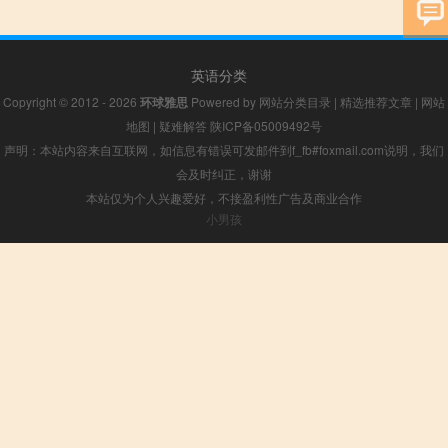
英语分类
Copyright © 2012 - 2026
环球雅思
Powered by
网站分类目录
|
精选推荐文章
|
网站
地图
|
疑难解答
陕ICP备05009492号
声明：本站内容来自互联网，如信息有错误可发邮件到f_fb#foxmail.com说明，我们
会及时纠正，谢谢
本站仅为个人兴趣爱好，不接盈利性广告及商业合作
小男孩