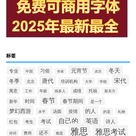
标签
冬天
元宵节
习俗
专业
中国
农历
作者
宋代
唐代
冬季
培训机构
北京
大学
学校
寓意
成绩
托福
年龄
工作
很多人
新东方
春节
春节期间
时间
新年
是一个
梦幻西游
的人
疫情
汤圆
水平
的是
礼物
自己的
英语
考试
诗人
红包
考生
雅思
雅思考试
还不
费用
诗词
都是