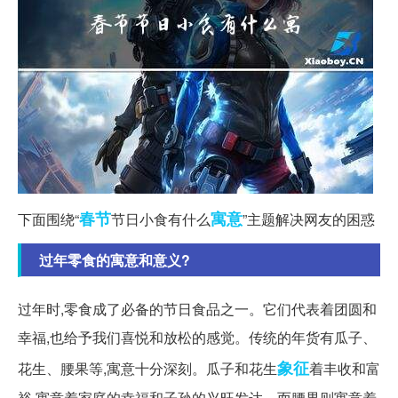
春节
寓意
下面围绕“
节日小食有什么
”主题解决网友的困惑
过年零食的寓意和意义?
过年时,零食成了必备的节日食品之一。它们代表着团圆和
幸福,也给予我们喜悦和放松的感觉。传统的年货有瓜子、
象征
花生、腰果等,寓意十分深刻。瓜子和花生
着丰收和富
裕,寓意着家庭的幸福和子孙的兴旺发达。而腰果则寓意着