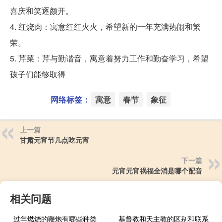
喜庆和笑逐颜开。
4. 红烧肉：寓意红红火火，希望新的一年充满热闹和繁
荣。
5. 芹菜：芹与勤谐音，寓意着努力工作和勤奋学习，希望
孩子们能够取得
网络标签：
寓意
春节
象征
上一篇
甘肃元宵节几点吃元宵
下一篇
元宵元宵祸福全消是哪个配音
相关问题
过年燃烧的鞭炮有哪些种类
基督教和天主教的区别和联系