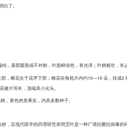
明白了。
先端钝，基部圆形或不对称，叶面鲜绿色，有光泽；叶柄粗壮，长达
部，雌花生于花序下部；雌花在每苞片内约10—16 朵，排成2 
与合生花被片等长，顶端具小尖头。
近无柄，黄色肉质果实，内具多数种子。
取材，且现代医学的药理研究表明艾叶是一种广谱抗菌抗病毒的