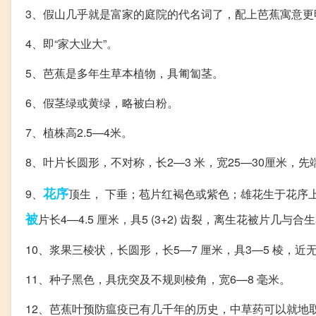
3、假山几乎就是富家的庭院的代名词了，配上芭蕉寓意更
4、即“家大业大”。
5、芭蕉是多年生草本植物，具匍匐茎。
6、假茎绿或黄绿，略被白粉。
7、植株高2.5—4米。
8、叶片长圆形，不对称，长2—3 米，宽25—30厘米，
花序
9、
顶生， 下垂；苞片红褐色或紫色；雄花生于花序上
被
片长4—4.5 厘米，具5 (3+2) 齿裂，离生花被片几
10、浆果三棱状，长圆形，长5—7 厘米，具3—5 棱，
11、种子黑色，具疣突及不规则棱角，宽6—8 毫米。
12、芭蕉叶预防瘟疫已有几千年的历史，中草药可以就地