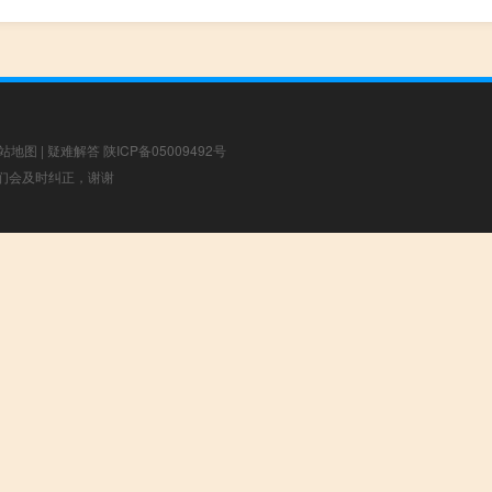
站地图
|
疑难解答
陕ICP备05009492号
，我们会及时纠正，谢谢