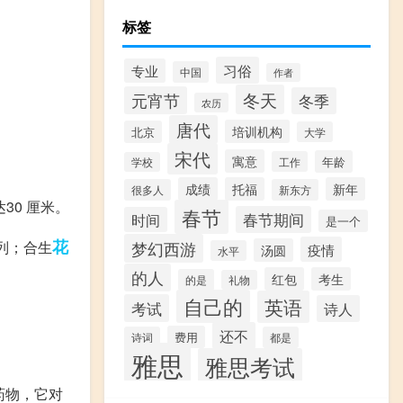
标签
习俗
专业
中国
作者
冬天
元宵节
冬季
农历
唐代
培训机构
北京
大学
宋代
寓意
年龄
工作
学校
成绩
托福
新年
很多人
新东方
30 厘米。
春节
春节期间
时间
是一个
花
列；合生
梦幻西游
疫情
汤圆
水平
的人
红包
考生
的是
礼物
自己的
英语
考试
诗人
还不
费用
诗词
都是
雅思
雅思考试
药物，它对