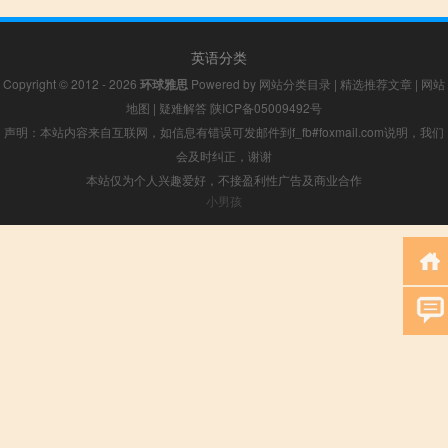
英语分类
Copyright © 2012 - 2026
环球雅思
Powered by
网站分类目录
|
精选推荐文章
|
网站
地图
|
疑难解答
陕ICP备05009492号
声明：本站内容来自互联网，如信息有错误可发邮件到f_fb#foxmail.com说明，我们
会及时纠正，谢谢
本站仅为个人兴趣爱好，不接盈利性广告及商业合作
小男孩