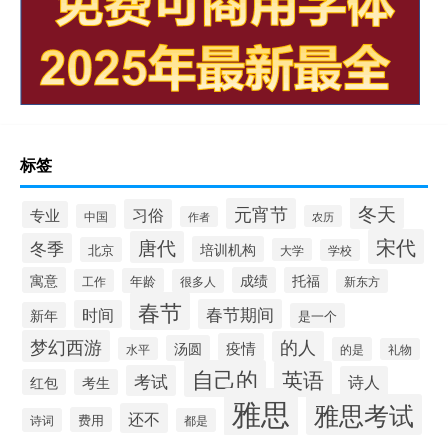
标签
冬天
元宵节
习俗
专业
中国
农历
作者
宋代
唐代
冬季
培训机构
北京
大学
学校
寓意
成绩
托福
年龄
工作
很多人
新东方
春节
春节期间
时间
新年
是一个
梦幻西游
的人
疫情
汤圆
水平
的是
礼物
自己的
英语
考试
诗人
红包
考生
雅思
雅思考试
还不
费用
诗词
都是