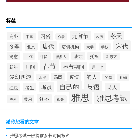
标签
冬天
元宵节
习俗
专业
中国
农历
作者
宋代
唐代
冬季
培训机构
北京
大学
学校
寓意
成绩
托福
年龄
工作
很多人
新东方
春节
春节期间
时间
新年
是一个
梦幻西游
的人
疫情
汤圆
水平
的是
礼物
自己的
英语
考试
诗人
红包
考生
雅思
雅思考试
还不
费用
诗词
都是
猜你想看的文章
雅思考试一般提前多长时间报名