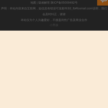
地图
|
疑难解答
陕ICP备05009492号
声明：本站内容来自互联网，如信息有错误可发邮件到f_fb#foxmail.com说明，我们
会及时纠正，谢谢
本站仅为个人兴趣爱好，不接盈利性广告及商业合作
小男孩