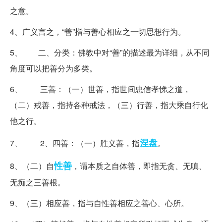
之意。
4、广义言之，“善”指与善心相应之一切思想行为。
5、 二、分类：佛教中对“善”的描述最为详细，从不同
角度可以把善分为多类。
6、 三善：（一）世善，指世间忠信孝悌之道，
（二）戒善，指持各种戒法，（三）行善，指大乘自行化
他之行。
涅盘
7、 2、四善：（一）胜义善，指
。
性善
8、（二）自
，谓本质之自体善，即指无贪、无嗔、
无痴之三善根。
9、（三）相应善，指与自性善相应之善心、心所。