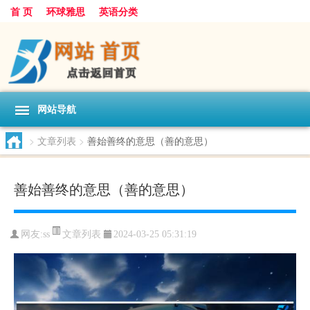
首 页
环球雅思
英语分类
网站导航
>
文章列表
>
善始善终的意思（善的意思）
善始善终的意思（善的意思）
文章列表
网友:
ss
2024-03-25 05:31:19