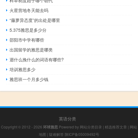
科举制度始于哪个朝代
火星营地冬天能去吗
“藤萝异态度”的出处是哪里
5.375雅思是多少分
邵阳市中学有哪些
出国留学的雅思是哪类
迴什么挽什么的词语有哪些?
培训雅思多少
雅思班一个月多少钱
英语分类
Copyright © 2012 - 2026
环球雅思
Powered by
网站分类目录
|
精选推荐文章
|
网站
地图
|
疑难解答
陕ICP备05009492号