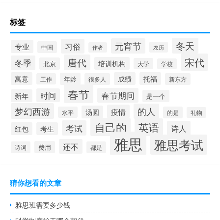
标签
冬天
元宵节
习俗
专业
中国
农历
作者
宋代
唐代
冬季
培训机构
北京
大学
学校
寓意
成绩
托福
年龄
工作
很多人
新东方
春节
春节期间
时间
新年
是一个
梦幻西游
的人
疫情
汤圆
水平
的是
礼物
自己的
英语
考试
诗人
红包
考生
雅思
雅思考试
还不
费用
诗词
都是
猜你想看的文章
雅思班需要多少钱