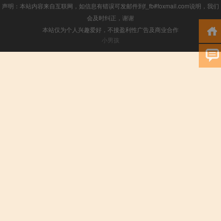
声明：本站内容来自互联网，如信息有错误可发邮件到f_fb#foxmail.com说明，我们
会及时纠正，谢谢
本站仅为个人兴趣爱好，不接盈利性广告及商业合作
小男孩