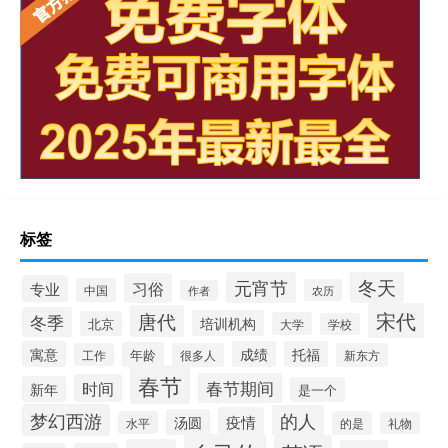
标签
冬天
元宵节
习俗
专业
中国
农历
作者
宋代
唐代
冬季
培训机构
北京
大学
学校
寓意
成绩
托福
年龄
工作
很多人
新东方
春节
春节期间
时间
新年
是一个
梦幻西游
的人
疫情
汤圆
水平
的是
礼物