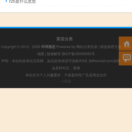
r25是什么意思
英语分类
Copyright © 2012 - 2026
环球雅思
Powered by
网站分类目录
|
精选推荐文章
|
网站
地图
|
疑难解答
陕ICP备05009492号
声明：本站内容来自互联网，如信息有错误可发邮件到f_fb#foxmail.com说明，我们
会及时纠正，谢谢
本站仅为个人兴趣爱好，不接盈利性广告及商业合作
小男孩