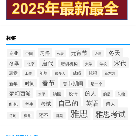
标签
冬天
元宵节
习俗
专业
中国
农历
作者
宋代
唐代
冬季
培训机构
北京
大学
学校
寓意
成绩
托福
年龄
工作
很多人
新东方
春节
春节期间
时间
新年
是一个
梦幻西游
的人
疫情
汤圆
水平
的是
礼物
自己的
英语
考试
诗人
红包
考生
雅思
雅思考试
还不
费用
诗词
都是