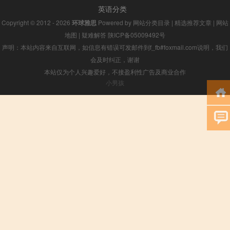
英语分类
Copyright © 2012 - 2026
环球雅思
Powered by
网站分类目录
|
精选推荐文章
|
网站
地图
|
疑难解答
陕ICP备05009492号
声明：本站内容来自互联网，如信息有错误可发邮件到f_fb#foxmail.com说明，我们
会及时纠正，谢谢
本站仅为个人兴趣爱好，不接盈利性广告及商业合作
小男孩