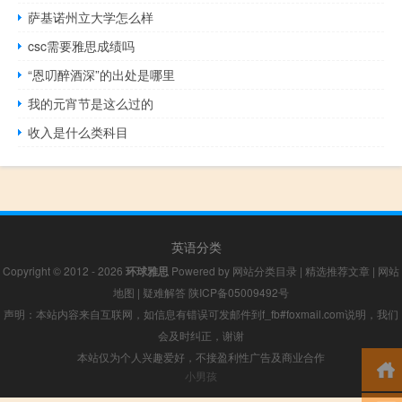
萨基诺州立大学怎么样
csc需要雅思成绩吗
“恩叨醉酒深”的出处是哪里
我的元宵节是这么过的
收入是什么类科目
英语分类
Copyright © 2012 - 2026
环球雅思
Powered by
网站分类目录
|
精选推荐文章
|
网站
地图
|
疑难解答
陕ICP备05009492号
声明：本站内容来自互联网，如信息有错误可发邮件到f_fb#foxmail.com说明，我们
会及时纠正，谢谢
本站仅为个人兴趣爱好，不接盈利性广告及商业合作
小男孩