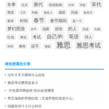
宋代
唐代
冬季
培训机构
北京
大学
学校
寓意
成绩
托福
年龄
工作
很多人
新东方
春节
春节期间
时间
新年
是一个
梦幻西游
的人
疫情
汤圆
水平
的是
礼物
自己的
英语
考试
诗人
红包
考生
雅思
雅思考试
还不
费用
诗词
都是
猜你想看的文章
过年大手大脚有什么好处
雅思考试费用是多少
“月色霜华两皓然”的出处是哪里
男艾滋病的早期症状（艾滋早期症状是什么）
拍摄宣传计入什么科目