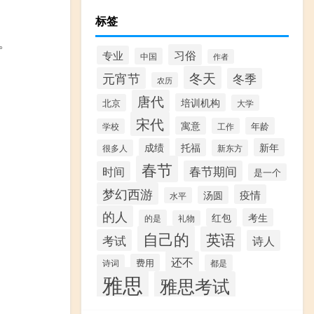
标签
。
习俗
专业
中国
作者
冬天
元宵节
冬季
农历
唐代
培训机构
北京
大学
宋代
寓意
年龄
工作
学校
成绩
托福
新年
很多人
新东方
春节
春节期间
时间
是一个
梦幻西游
疫情
汤圆
水平
的人
红包
考生
的是
礼物
自己的
英语
考试
诗人
还不
费用
诗词
都是
雅思
雅思考试