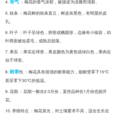
香气
4.
：梅花的香气浓郁，被描述为淡雅而清新。
5. 枝条 ：梅花树的枝条直立，树皮灰黑色，有明显的皮
孔。
6. 叶子 ：叶子呈绿色，卵形或椭圆形，边缘有小锯齿，幼
叶两面被短柔毛，成熟后脱落。
7. 果实 ：果实近球形，果皮颜色为黄色或绿白色，果肉近
似于球形。
耐寒
8.
性 ：梅花具有很强的耐寒能力，能耐受零下15℃
甚至零下30℃的低温。
9. 花期 ：花期一般在2-3月份，某些品种在1月份也能开
花。
10. 养殖特点 ：梅花喜光，对土壤要求不高，适合生长在