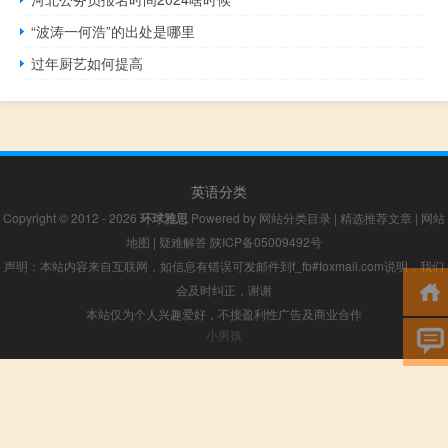
“波涛一何浩”的出处是哪里
过年厨艺如何提高
英语分类
Copyright © 2012 - 2026
环球雅思
Powered by
网站分类目录
|
精选推荐文章
|
网站
地图
|
疑难解答
陕ICP备05009492号
声明：本站内容来自互联网，如信息有错误可发邮件到f_fb#foxmail.com说明，我们
会及时纠正，谢谢
本站仅为个人兴趣爱好，不接盈利性广告及商业合作
小男孩