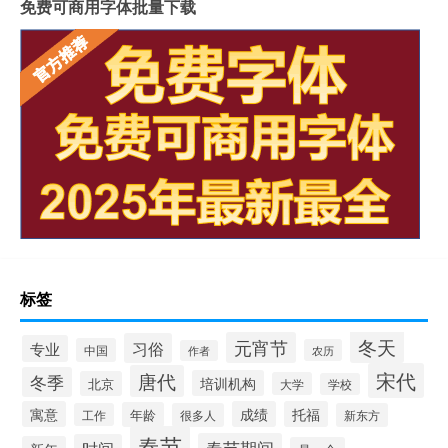
免费可商用字体批量下载
标签
冬天
元宵节
习俗
专业
中国
农历
作者
宋代
唐代
冬季
培训机构
北京
大学
学校
寓意
成绩
托福
年龄
工作
很多人
新东方
春节
春节期间
时间