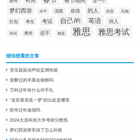
新年
是一个
梦幻西游
的人
疫情
汤圆
水平
的是
礼物
自己的
英语
考试
诗人
红包
考生
雅思
雅思考试
还不
费用
诗词
都是
猜你想看的文章
变压器振动声纹监测性能
发酵过的羊粪会烧根吗
万科过年有什么伴手礼
“龙首黄扉真一梦”的出处是哪里
联华过年放假吗
2024太原科技大学考研分数线
梦幻西游将军掉了怎么补救
河北公务员报名时间2024啥时候