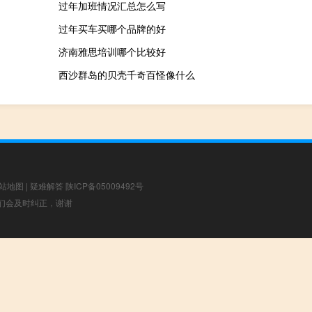
过年加班情况汇总怎么写
过年买车买哪个品牌的好
济南雅思培训哪个比较好
西沙群岛的贝壳千奇百怪像什么
站地图
|
疑难解答
陕ICP备05009492号
，我们会及时纠正，谢谢