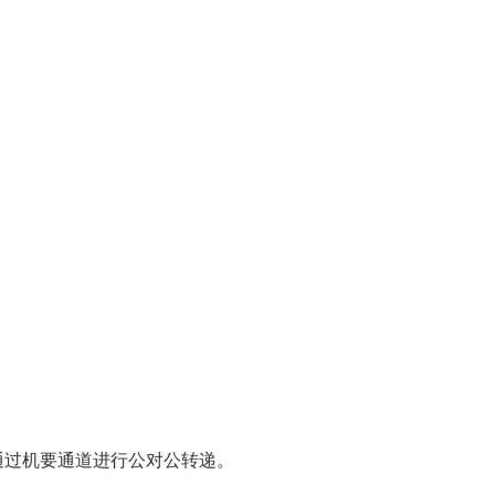
。
通过机要通道进行公对公转递。