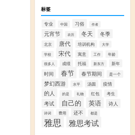
标签
习俗
专业
中国
作者
冬天
元宵节
冬季
农历
唐代
培训机构
北京
大学
宋代
寓意
年龄
工作
学校
成绩
托福
新年
很多人
新东方
春节
春节期间
时间
是一个
梦幻西游
疫情
汤圆
水平
的人
红包
考生
的是
礼物
自己的
英语
考试
诗人
还不
费用
诗词
都是
雅思
雅思考试