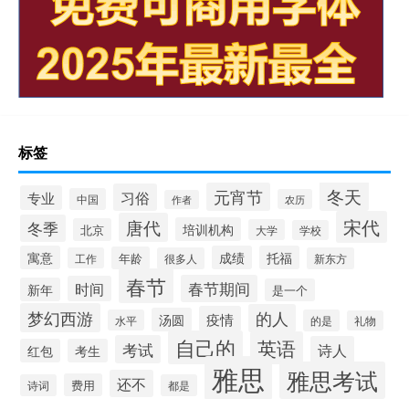
标签
冬天
元宵节
习俗
专业
中国
农历
作者
宋代
唐代
冬季
培训机构
北京
大学
学校
寓意
成绩
托福
年龄
工作
很多人
新东方
春节
春节期间
时间
新年
是一个
梦幻西游
的人
疫情
汤圆
水平
的是
礼物
自己的
英语
考试
诗人
红包
考生
雅思
雅思考试
还不
费用
诗词
都是