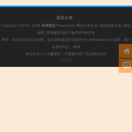
英语分类
Copyright © 2012 - 2026
环球雅思
Powered by
网站分类目录
|
精选推荐文章
|
网站
地图
|
疑难解答
陕ICP备05009492号
声明：本站内容来自互联网，如信息有错误可发邮件到f_fb#foxmail.com说明，我们
会及时纠正，谢谢
本站仅为个人兴趣爱好，不接盈利性广告及商业合作
小男孩