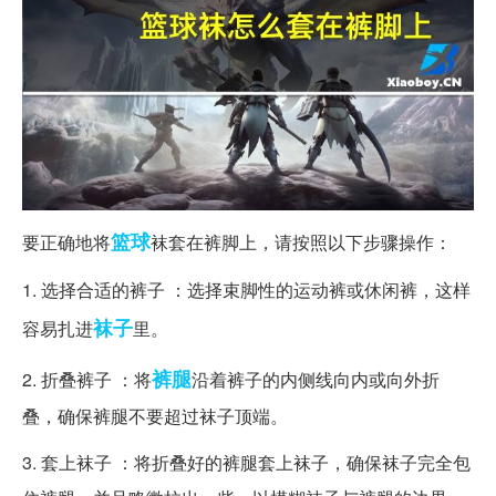
篮球
要正确地将
袜套在裤脚上，请按照以下步骤操作：
1. 选择合适的裤子 ：选择束脚性的运动裤或休闲裤，这样
袜子
容易扎进
里。
裤腿
2. 折叠裤子 ：将
沿着裤子的内侧线向内或向外折
叠，确保裤腿不要超过袜子顶端。
3. 套上袜子 ：将折叠好的裤腿套上袜子，确保袜子完全包