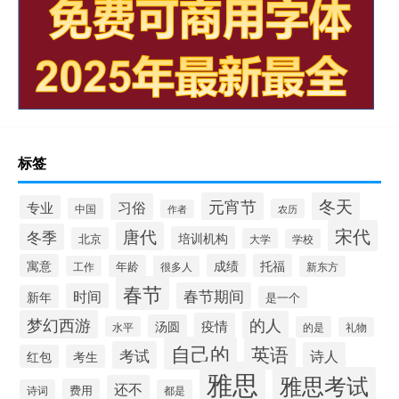
标签
冬天
元宵节
习俗
专业
中国
农历
作者
宋代
唐代
冬季
培训机构
北京
大学
学校
寓意
成绩
托福
年龄
工作
很多人
新东方
春节
春节期间
时间
新年
是一个
梦幻西游
的人
疫情
汤圆
水平
的是
礼物
自己的
英语
考试
诗人
红包
考生
雅思
雅思考试
还不
费用
诗词
都是