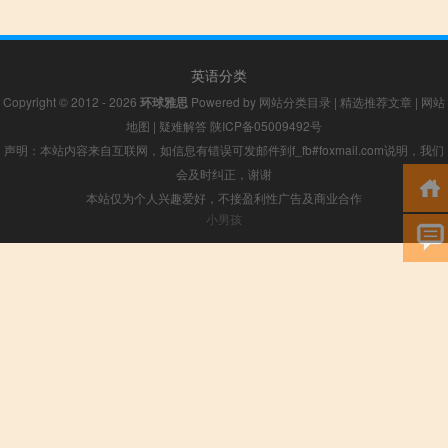
英语分类
Copyright © 2012 - 2026
环球雅思
Powered by
网站分类目录
|
精选推荐文章
|
网站
地图
|
疑难解答
陕ICP备05009492号
声明：本站内容来自互联网，如信息有错误可发邮件到f_fb#foxmail.com说明，我们
会及时纠正，谢谢
本站仅为个人兴趣爱好，不接盈利性广告及商业合作
小男孩