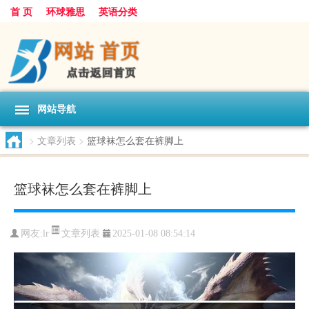
首 页
环球雅思
英语分类
网站导航
>
文章列表
>
篮球袜怎么套在裤脚上
篮球袜怎么套在裤脚上
文章列表
网友:
lr
2025-01-08 08:54:14