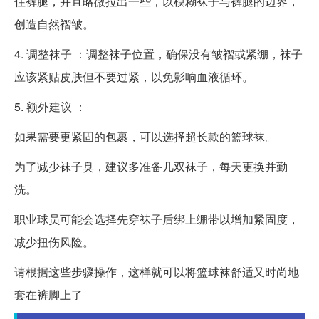
住裤腿，并且略微拉出一些，以模糊袜子与裤腿的边界，
创造自然褶皱。
4. 调整袜子 ：调整袜子位置，确保没有皱褶或紧绷，袜子
应该紧贴皮肤但不要过紧，以免影响血液循环。
5. 额外建议 ：
如果需要更紧固的包裹，可以选择超长款的篮球袜。
为了减少袜子臭，建议多准备几双袜子，每天更换并勤
洗。
职业球员可能会选择先穿袜子后绑上绷带以增加紧固度，
减少扭伤风险。
请根据这些步骤操作，这样就可以将篮球袜舒适又时尚地
套在裤脚上了