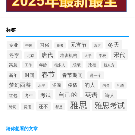
标签
冬天
元宵节
习俗
专业
中国
农历
作者
宋代
唐代
冬季
培训机构
北京
大学
学校
寓意
成绩
托福
年龄
工作
很多人
新东方
春节
春节期间
时间
新年
是一个
梦幻西游
的人
疫情
汤圆
水平
的是
礼物
自己的
英语
考试
诗人
红包
考生
雅思
雅思考试
还不
费用
诗词
都是
猜你想看的文章