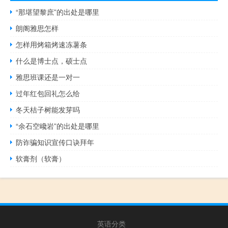
“那堪望黎庶”的出处是哪里
朗阁雅思怎样
怎样用烤箱烤速冻薯条
什么是博士点，硕士点
雅思班课还是一对一
过年红包回礼怎么给
冬天桔子树能发芽吗
“余石空巉岩”的出处是哪里
防诈骗知识宣传口诀拜年
软膏剂（软膏）
英语分类