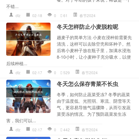
不错...
dtz
02-18
0
61
春节2024
冬天怎样防止小麦脱粒呢
趟麦子的简单方法 小麦在浸种前需要先
清洗，这样可以去除空壳和坏种子。然
后将小麦种子放在瓶子里，加满水浸泡
8-10小时，让小麦种子充分吸水，以便
后续种植...
dtz
02-17
0
529
春节2024
冬天怎么保存青菜不长虫
冬季，如何防止蔬菜受冻? 冬季的蔬菜
由于温度低、光照弱、寒流、阴雪等天
气，更容易导致气温骤降，从而引发蔬
菜受冻的情况。为了预防蔬菜发生冻
害，我们可以...
dtz
02-17
0
442
春节2024