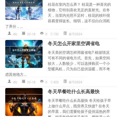
桂花在室内怎么养？ 桂花是一种喜光的
植物，它特别喜欢充足的直射光。在冬
天，当室内光照不足时，桂花的枝叶很
容易变得徒长、细弱，这不仅白白消耗
了养分，...
dtz
02-18
0
132
春节2024
冬天怎么开家里空调省电
冬天美的空调怎样用最省电? 根据情况
可有不同的省电方式。首先，如果空间
较大，人数较少，可以选择购买一个小
型暖风机，只为自己提供温暖，而不考
虑其他地方...
dtz
02-18
0
422
春节2024
冬天早餐吃什么长高最快
冬天早餐吃什么长高最快 冬天给孩子早
上做什么早点，既营养又快捷? 在冬天
的早晨，我们需要给孩子提供温热的早
餐。对于年幼的孩子来说，稀饭是一个