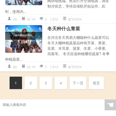
阀供电线端。然后打开空调电源，调至
制冷状态，等待压缩机开始运作。此
时，使用内...
dtz
02-16
0
872
春节2024
冬天种什么青菜
在河北冬天简易大棚能种什么蔬菜可以
冬天大棚种植蔬菜品种有芹菜、香菜、
韭菜、木耳菜、菠菜、生菜、小香葱、
茼蒿等。 冬天应该种植哪些蔬菜? 冬季
种植蔬菜...
dtz
02-16
0
813
春节2024
1
2
3
4
下一页
尾页
☚