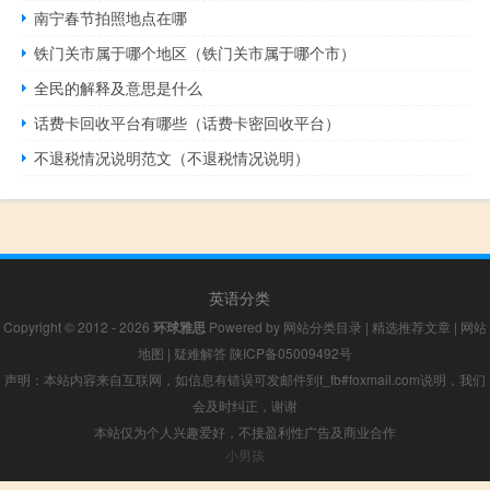
南宁春节拍照地点在哪
铁门关市属于哪个地区（铁门关市属于哪个市）
全民的解释及意思是什么
话费卡回收平台有哪些（话费卡密回收平台）
不退税情况说明范文（不退税情况说明）
英语分类
Copyright © 2012 - 2026
环球雅思
Powered by
网站分类目录
|
精选推荐文章
|
网站
地图
|
疑难解答
陕ICP备05009492号
声明：本站内容来自互联网，如信息有错误可发邮件到f_fb#foxmail.com说明，我们
会及时纠正，谢谢
本站仅为个人兴趣爱好，不接盈利性广告及商业合作
小男孩