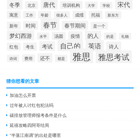
宋代
唐代
冬季
培训机构
北京
大学
学校
寓意
成绩
托福
年龄
工作
很多人
新东方
春节
春节期间
时间
新年
是一个
梦幻西游
的人
疫情
汤圆
水平
的是
礼物
自己的
英语
考试
诗人
红包
考生
雅思
雅思考试
还不
费用
诗词
都是
猜你想看的文章
加油怎么开票
过年被人讨红包犯法吗
碳排放管理师报考条件是什么
延禧攻略四阿哥结局
“半落江南调”的出处是哪里