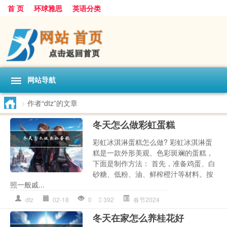
首 页
环球雅思
英语分类
网站导航
>
作者“dtz”的文章
冬天怎么做彩虹蛋糕
彩虹冰淇淋蛋糕怎么做? 彩虹冰淇淋蛋
糕是一款外形美观、色彩斑斓的蛋糕，
下面是制作方法： 首先，准备鸡蛋、白
砂糖、低粉、油、鲜榨橙汁等材料。按
照一般戚...
dtz
02-18
0
392
春节2024
冬天在家怎么养桂花好