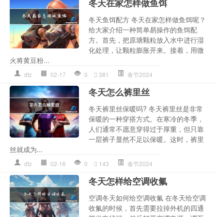
冬天在家怎样做鱼饵
冬天鱼饵配方 冬天在家怎样做鱼饵呢？
给大家介绍一种简单易操作的鱼饵配
方。首先，把原塘颗粒放入水中进行湿
化处理，让颗粒膨胀开来。接着，用微
火将黄豆粉...
dtz
02-17
0
381
春节2024
冬天怎么裤里丝
冬天裤里丝保暖吗? 冬天裤里丝是非常
保暖的一种穿搭方式。在寒冷的冬季，
人们通常不愿意穿得过于厚重，但只靠
一层裤子显然不足以保暖。这时，裤里
丝就成为...
dtz
02-16
0
143
春节2024
冬天怎样给空调收氟
空调冬天如何给空调收氟 在冬天给空调
收氟的时候，首先需要拉掉外机的四通